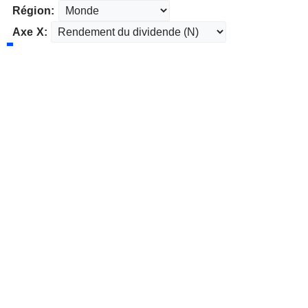
Région:
Axe X: