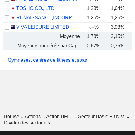
TOSHO CO., LTD.
1,23%
1,64%
RENAISSANCE,INCORPORATED
1,25%
1,25%
VIVA LEISURE LIMITED
-.--%
3,93%
Moyenne
1,73%
2,15%
Moyenne pondérée par Capi.
0,67%
0,75%
Gymnases, centres de fitness et spas
Bourse
Actions
Action BFIT
Secteur Basic-Fit N.V.
Dividendes sectoriels