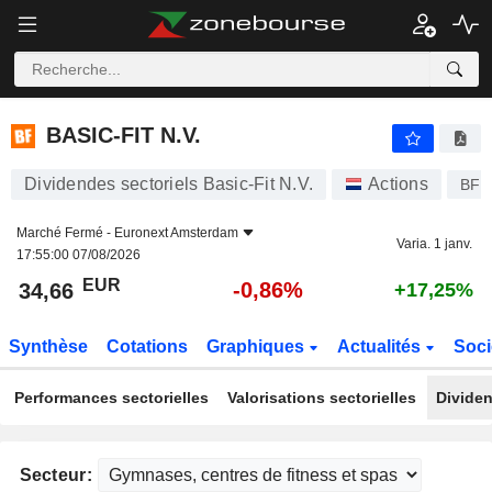
BASIC-FIT N.V.
34,66
€
-0,86%
BASIC-FIT N.V.
Dividendes sectoriels Basic-Fit N.V.
Actions
BFI
Marché Fermé -
Euronext Amsterdam
Varia. 1 janv.
17:55:00 07/08/2026
EUR
-0,86%
34,66
+17,25%
Synthèse
Cotations
Graphiques
Actualités
Soci
Performances sectorielles
Valorisations sectorielles
Dividen
Secteur: