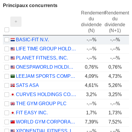
Principaux concurrents
Rendement
Rendement
du
du
dividende
dividende
(N)
(N+1)
BASIC-FIT N.V.
-.--%
-.--%
LIFE TIME GROUP HOLDINGS, INC.
-.--%
-.--%
PLANET FITNESS, INC.
-.--%
-.--%
ONESPAWORLD HOLDINGS LIMITED
0,76%
0,76%
LEEJAM SPORTS COMPANY
4,09%
4,73%
SATS ASA
4,61%
5,26%
CURVES HOLDINGS CO., LTD.
3,2%
3,25%
THE GYM GROUP PLC
-.--%
-.--%
FIT EASY INC.
1,7%
1,73%
WORLD GYM CORPORATION
7,39%
7,52%
XPONENTIAL FITNESS, INC.
-.--%
-.--%