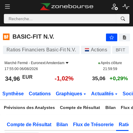
BASIC-FIT N.V.
34,96
€
-1,02%
BASIC-FIT N.V.
Ratios Financiers Basic-Fit N.V.
Actions
BFIT
Marché Fermé -
Euronext Amsterdam
Après clôture
17:55:00 06/08/2026
21:59:59
EUR
-1,02%
34,96
35,06
+0,29%
Synthèse
Cotations
Graphiques
Actualités
Soci
Prévisions des Analystes
Compte de Résultat
Bilan
Flux d
Compte de Résultat
Bilan
Flux de Trésorerie
Ratios