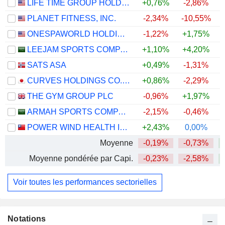
LIFE TIME GROUP HOLDINGS, INC.
+0,76%
-2,86%
+
PLANET FITNESS, INC.
-2,34%
-10,55%
ONESPAWORLD HOLDINGS LIMITED
-1,22%
+1,75%
+
LEEJAM SPORTS COMPANY
+1,10%
+4,20%
SATS ASA
+0,49%
-1,31%
CURVES HOLDINGS CO., LTD.
+0,86%
-2,29%
+
THE GYM GROUP PLC
-0,96%
+1,97%
+
ARMAH SPORTS COMPANY
-2,15%
-0,46%
POWER WIND HEALTH INDUSTRY INCORPORATED
+2,43%
0,00%
+
Moyenne
-0,19%
-0,73%
Moyenne pondérée par Capi.
-0,23%
-2,58%
+
Voir toutes les performances sectorielles
Notations