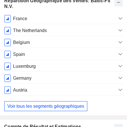
Répartition Géographique des Ventes: Basic-Fit
N.V.
Période
France
Fiscale:
Décembre
The Netherlands
Belgium
Spain
Luxemburg
Germany
Austria
Voir tous les segments géographiques
Compte de Résultat et Estimations