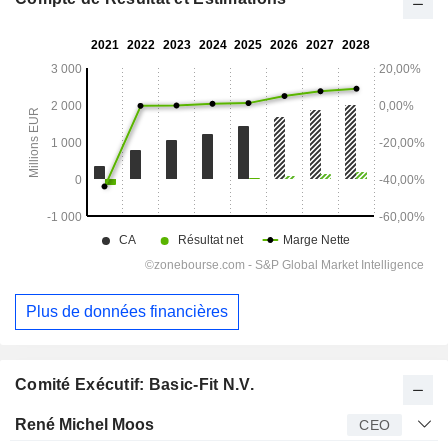
Plus de données financières
Comité Exécutif: Basic-Fit N.V.
Dirigeant
Titre
Age
Depuis
René Michel Moos
CEO