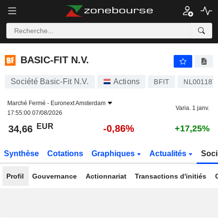
BASIC-FIT N.V.
34,66
€
-0,86%
BASIC-FIT N.V.
Société Basic-Fit N.V.
Actions
BFIT
NL001187
Marché Fermé -
Euronext Amsterdam
Varia. 1 janv.
17:55:00 07/08/2026
EUR
-0,86%
34,66
+17,25%
Synthèse
Cotations
Graphiques
Actualités
Soci
Profil
Gouvernance
Actionnariat
Transactions d'initiés