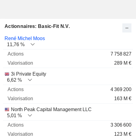
Actionnaires: Basic-Fit N.V.
Nom
Actions
%
Valorisation
René Michel Moos
11,76 %
7 758 827
289 M €
3i Private Equity
6,62 %
4 369 200
163 M €
North Peak Capital Management LLC
5,01 %
3 306 600
123 M €