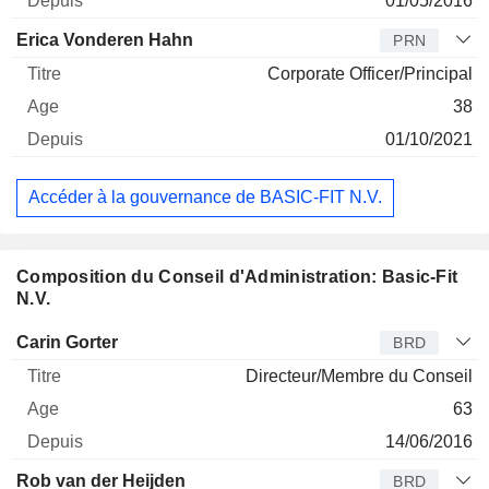
01/05/2016
Erica Vonderen Hahn
PRN
Corporate Officer/Principal
38
01/10/2021
Accéder à la gouvernance de BASIC-FIT N.V.
Composition du Conseil d'Administration: Basic-Fit
N.V.
Administrateur
Titre
Age
Depuis
Carin Gorter
BRD
Directeur/Membre du Conseil
63
14/06/2016
Rob van der Heijden
BRD