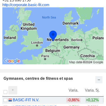
+31 23 890 1750
http://corporate.basic-fit.com
Gymnases, centres de fitness et spas
Varia.
Varia. 5j.
BASIC-FIT N.V.
-0,86%
+0,12%
+