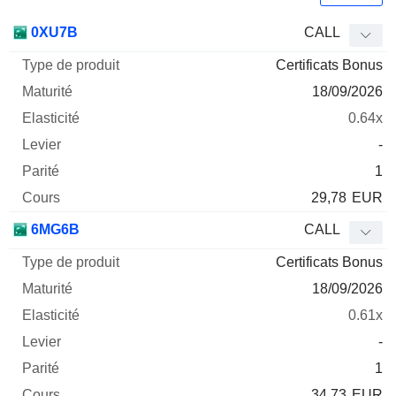
Type
0XU7B
CALL
de
Certificats Bonus
Mnemo
Type
produit
Maturité
Elasticité
Levier
Parité
Co
18/09/2026
0.64x
-
1
29,78
EUR
6MG6B
CALL
Certificats Bonus
18/09/2026
0.61x
-
1
34,73
EUR