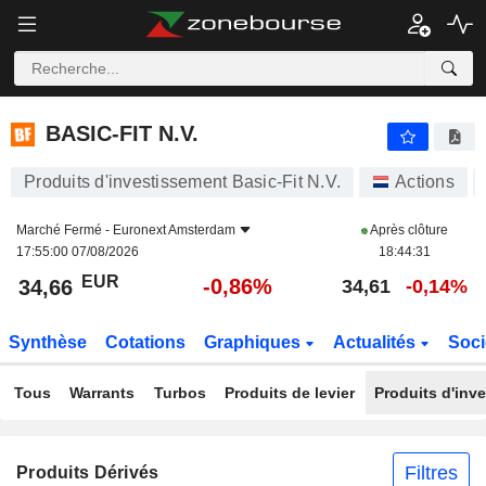
BASIC-FIT N.V.
34,66
€
-0,86%
BASIC-FIT N.V.
Produits d'investissement Basic-Fit N.V.
Actions
Marché Fermé -
Euronext Amsterdam
Après clôture
17:55:00 07/08/2026
18:44:31
EUR
-0,86%
34,66
34,61
-0,14%
Synthèse
Cotations
Graphiques
Actualités
Soci
Tous
Warrants
Turbos
Produits de levier
Produits d'inv
Filtres
Produits Dérivés