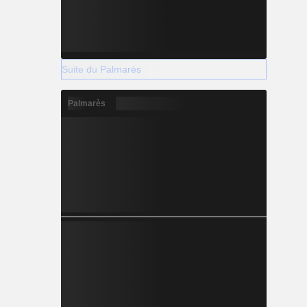
Suite du Palmarès
Palmarès