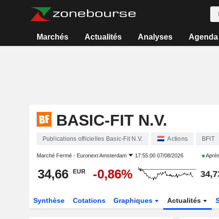
Marchés
Actualités
Analyses
Agenda
BASIC-FIT N.V.
Publications officielles Basic-Fit N.V.
Actions
BFIT
Marché Fermé -
Euronext Amsterdam
17:55:00 07/08/2026
Après
34,66
-0,86%
EUR
34,7
Synthèse
Cotations
Graphiques
Actualités