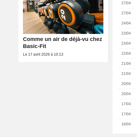
27/04
27/04
24/04
23/04
Comme un air de déjà-vu chez
23/04
Basic-Fit
22/04
Le 17 avril 2026 à 10:13
21/04
21/04
20/04
20/04
17/04
17/04
16/04