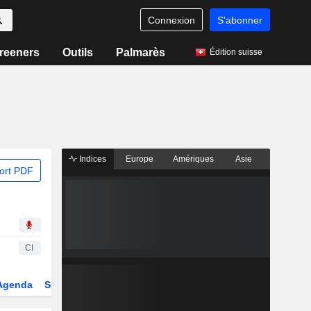
Connexion
S'abonner
reeners
Outils
Palmarès
Édition suisse
Indices
Europe
Amériques
Asie
ort PDF
CI
Agenda
Secteur
Dérivés
Fonds et ETFs