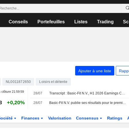
Conseils
Portefeuilles
Listes
Trading
Sc
Ajouter à une liste
Rapp
NL0011872650
Loisirs et détente
 clôture
21:59:59
28/07
Transcript : Basic-Fit N.V., H1 2026 Earnings Call, Jul 28, 2026
3
+0,20%
28/07
Basic-Fit N.V. publie ses résultats pour le premier semestre clos le 30 juin 2026
Société
Finances
Valorisation
Consensus
Ratings