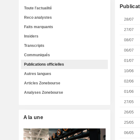
Publicat
Toute l'actualité
Reco analystes
28/07
Faits marquants
27/07
Insiders
08/07
Transcripts
06/07
Communiqués
01/07
Publications officielles
10/06
Autres langues
02/06
Articles Zonebourse
01/06
Analyses Zonebourse
27/05
26/05
A la une
25/05
06/05