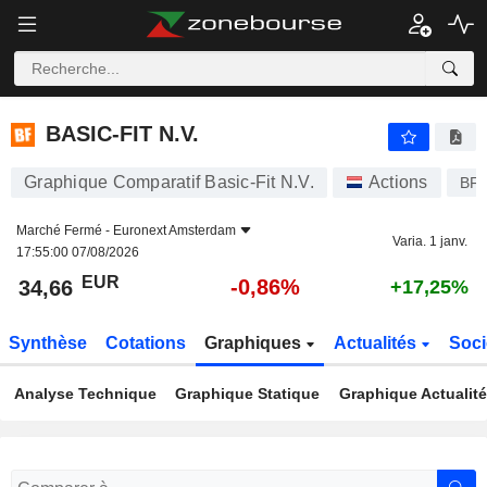
BASIC-FIT N.V.
34,66
€
-0,86%
BASIC-FIT N.V.
Graphique Comparatif Basic-Fit N.V.
Actions
BFI
Marché Fermé -
Euronext Amsterdam
Varia. 1 janv.
17:55:00 07/08/2026
EUR
-0,86%
34,66
+17,25%
Synthèse
Cotations
Graphiques
Actualités
Soci
Analyse Technique
Graphique Statique
Graphique Actualit