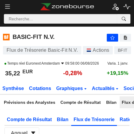
BASIC-FIT N.V.
35,22
€
-0,28%
BASIC-FIT N.V.
Flux de Trésorerie Basic-Fit N.V.
Actions
BFIT
Temps réel
Euronext Amsterdam
09:58:00 06/08/2026
Varia. 1 janv.
EUR
-0,28%
35,22
+19,15%
Synthèse
Cotations
Graphiques
Actualités
Soci
Prévisions des Analystes
Compte de Résultat
Bilan
Flux d
Compte de Résultat
Bilan
Flux de Trésorerie
Ratios
Annuel