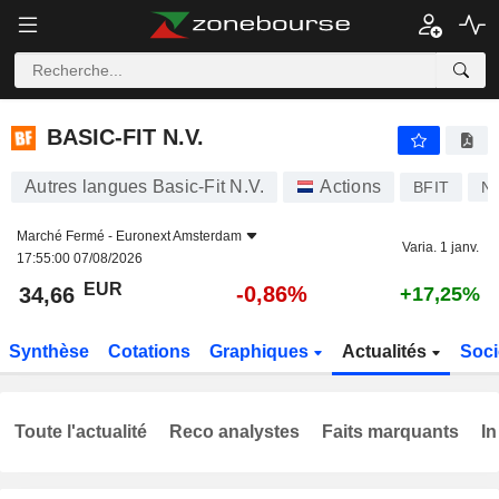
BASIC-FIT N.V.
34,66
€
-0,86%
BASIC-FIT N.V.
Autres langues Basic-Fit N.V.
Actions
BFIT
N
Marché Fermé -
Euronext Amsterdam
Varia. 1 janv.
17:55:00 07/08/2026
EUR
-0,86%
34,66
+17,25%
Synthèse
Cotations
Graphiques
Actualités
Soci
Toute l'actualité
Reco analystes
Faits marquants
In