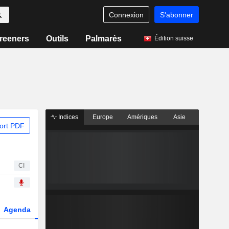
Connexion
S'abonner
reeners
Outils
Palmarès
Édition suisse
Indices
Europe
Amériques
Asie
ort PDF
CI
Agenda
Secteur
Dérivés
Fonds et ETFs