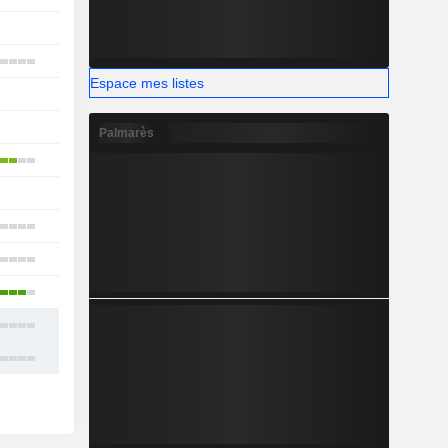
1
8
Espace mes listes
1
1
Palmarès
2
-
4
7
5
6
7