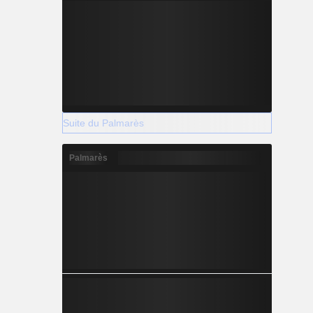
Suite du Palmarès
Palmarès