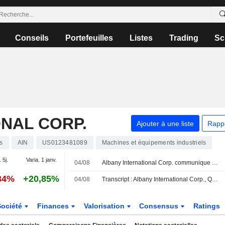
Conseils
Portefeuilles
Listes
Trading
Sc
NAL CORP.
Ajouter à une liste
Rapp
s
AIN
US0123481089
Machines et équipements industriels
 5j.
Varia. 1 janv.
04/08
Albany International Corp. communique ses prévisions de résultats pour le troisième trimestre 2026
34%
+20,85%
04/08
Transcript : Albany International Corp., Q2 2026 Earnings Call, Aug 04, 2026
Société
Finances
Valorisation
Consensus
Ratings