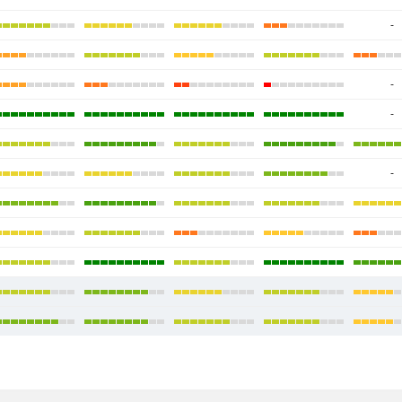
-
-
-
-