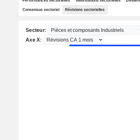
Performances sectorielles
Valorisations sectorielles
Dividen
Consensus sectoriel
Révisions sectorielles
Secteur:
Axe X: