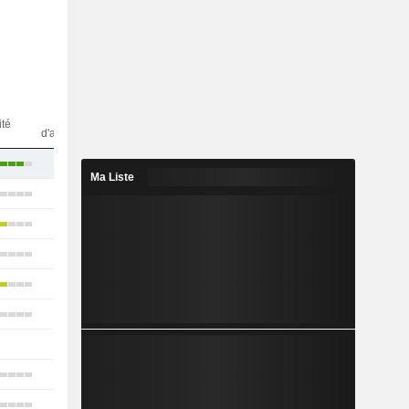
Nbr
ité
d'analystes
4
Ma Liste
2
11
12
11
6
1
10
16