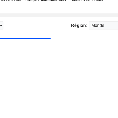
des sectoriels
Comparaisons Financières
Notations sectorielles
Région: