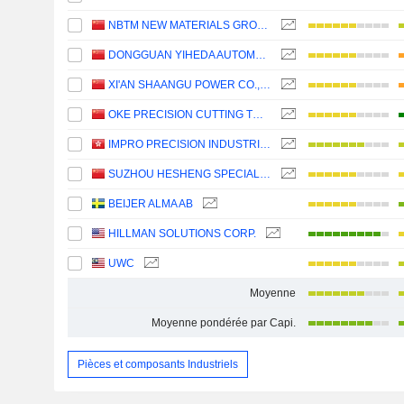
NBTM NEW MATERIALS GROUP CO., LTD.
DONGGUAN YIHEDA AUTOMATION CO., LTD
XI'AN SHAANGU POWER CO., LTD.
OKE PRECISION CUTTING TOOLS CO., LTD.
IMPRO PRECISION INDUSTRIES LIMITED
SUZHOU HESHENG SPECIAL MATERIAL CO., LTD.
BEIJER ALMA AB
HILLMAN SOLUTIONS CORP.
UWC
Moyenne
Moyenne pondérée par Capi.
Pièces et composants Industriels