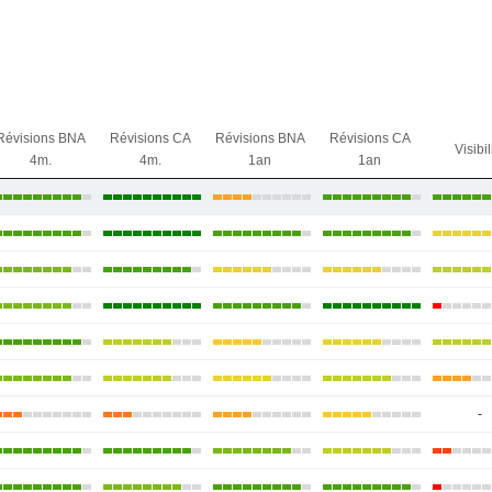
Révisions BNA
Révisions CA
Révisions BNA
Révisions CA
Visibil
4m.
4m.
1an
1an
-