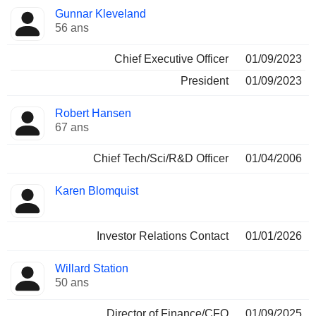
Fonctions
Gunnar Kleveland
Dirigeant
occupées
56 ans
Chief Executive Officer
01/09/2023
President
01/09/2023
Robert Hansen
67 ans
Chief Tech/Sci/R&D Officer
01/04/2006
Karen Blomquist
Investor Relations Contact
01/01/2026
Willard Station
50 ans
Director of Finance/CFO
01/09/2025