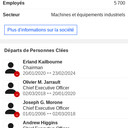
Employés
5 700
industrielle et l'aérospatiale. Son segment « Machine
Clothing » produit des tissus sur mesure et des bandes de
Secteur
Machines et équipements industriels
traitement à grande vitesse, indispensables à la fabrication
de tous les types de produits papetiers, principalement sous
la forme de toiles pour machines à papier. Ce segment
Plus d'informations sur la société
fournit des courroies consommables hautement techniques,
perméables et imperméables. Son segment Albany
Engineered Composites propose des solutions
technologiques composites et fabrique des composants, des
Départs de Personnes Clées
structures et des assemblages techniques destinés aux
applications aérospatiales et de défense. Ce segment fournit
Erland Kailbourne
des structures composites avancées et hautement
Chairman
techniques ainsi que des solutions d’assemblage à des
-
20/01/2020
23/02/2024
clients et des plateformes sur les marchés commerciaux et
Olivier M. Jarrault
de la défense.
Chief Executive Officer
-
02/03/2018
20/01/2020
Joseph G. Morone
Chief Executive Officer
-
01/01/2006
02/03/2018
Andrew Higgins