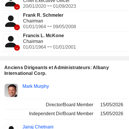
Chief Executive Officer
-
20/01/2020
01/09/2023
Frank R. Schmeler
Chairman
-
01/01/1964
09/05/2008
Francis L. McKone
Chairman
-
01/01/1964
01/01/2001
Anciens Dirigeants et Administrateurs: Albany
International Corp.
Fonctions
Mark Murphy
Insider
occupées
Director/Board Member
15/05/2026
Independent Dir/Board Member
15/05/2026
Jairaj Chetnani