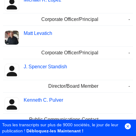
Corporate Officer/Principal
-
Matt Levatich
Corporate Officer/Principal
-
J. Spencer Standish
Director/Board Member
-
Kenneth C. Pulver
Public Communications Contact
-
Tous les transcripts sur plus de 9000 sociétés, le jour de leur
Sales & Marketing
-
publication !
Débloquez-les Maintenant !