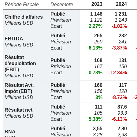
2023
2024
Période Fiscale
Décembre
Publié
1 148
1 231
Chiffre d'affaires
Prévision
1 122
1 243
Millions USD
Ecart
2.27%
-1.02%
Publié
265
232
EBITDA
Prévision
250
241
Millions USD
Ecart
6.13%
-3.87%
Résultat
Publié
168
131
d'exploitation
Prévision
167
150
(EBIT)
Ecart
0.73%
-12.34%
Millions USD
Résultat Avt.
Publié
160
117
Impôt (EBT)
Prévision
156
128
Millions USD
Ecart
3%
-8.72%
-
Publié
111
87,6
Résultat net
Prévision
105
93,3
Millions USD
Ecart
5.38%
-6.13%
Publié
3,55
2,80
BNA
Prévision
3,28
2,98