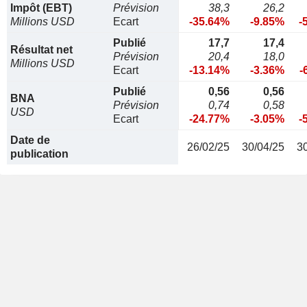
Impôt (EBT)
Prévision
38,3
26,2
Millions USD
Ecart
-35.64%
-9.85%
-
Publié
17,7
17,4
Résultat net
Prévision
20,4
18,0
Millions USD
Ecart
-13.14%
-3.36%
-
Publié
0,56
0,56
BNA
Prévision
0,74
0,58
USD
Ecart
-24.77%
-3.05%
-
Date de
26/02/25
30/04/25
3
publication