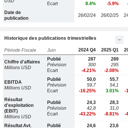
USD
Ecart
8.4%
-5.9%
Date de
26/02/24
26/02/25
2
publication
Historique des publications trimestrielles
2024 Q4
2025 Q1
2
Période Fiscale
Juin
Publié
287
289
Chiffre d'affaires
Prévision
300
295
Millions USD
Ecart
-4.21%
-2.08%
Publié
50,0
55,7
EBITDA
Prévision
59,7
54,1
Millions USD
Ecart
-16.25%
3.01%
-
Résultat
Publié
24,3
28,3
d'exploitation
Prévision
42,8
31,0
(EBIT)
Ecart
-43.22%
-8.81%
-
Millions USD
Résultat Avt.
Publié
24,6
23,6