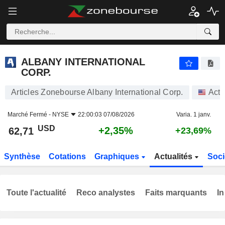
ALBANY INTERNATIONAL CORP.
62,71
$
+2,35%
ALBANY INTERNATIONAL
CORP.
Articles Zonebourse Albany International Corp.
Acti
Marché Fermé -
NYSE
22:00:03 07/08/2026
Varia. 1 janv.
USD
+2,35%
62,71
+23,69%
Synthèse
Cotations
Graphiques
Actualités
Soci
Toute l'actualité
Reco analystes
Faits marquants
In