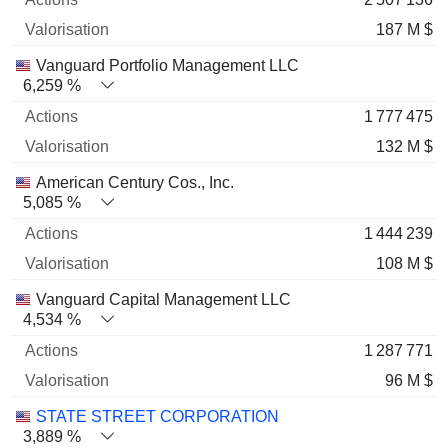
187 M $
Vanguard Portfolio Management LLC
6,259 %
1 777 475
132 M $
American Century Cos., Inc.
5,085 %
1 444 239
108 M $
Vanguard Capital Management LLC
4,534 %
1 287 771
96 M $
STATE STREET CORPORATION
3,889 %