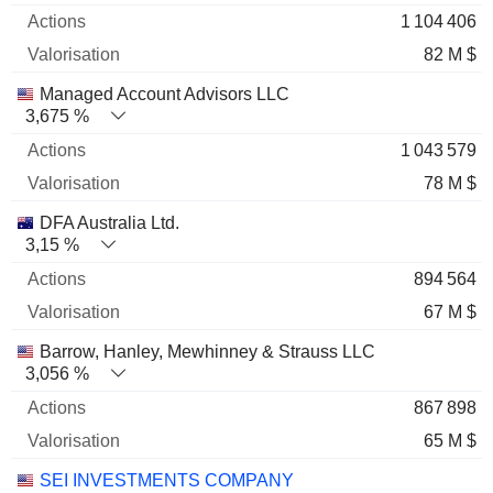
1 104 406
82 M $
Managed Account Advisors LLC
3,675 %
1 043 579
78 M $
DFA Australia Ltd.
3,15 %
894 564
67 M $
Barrow, Hanley, Mewhinney & Strauss LLC
3,056 %
867 898
65 M $
SEI INVESTMENTS COMPANY