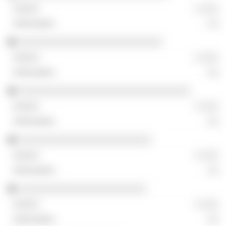
░ ░░░
░░
░░░░░░░░░░░░░░░░░░░░░░░░░░
░ ░░░
░░
░░░░░░░░░░░░░░░░░░░░░░░░░░░░░░░
░ ░░░
░░
░░░░░░░░░░░░░░░░░░░░░░░░
░ ░░░
░░
░░░░░░░░░░░░░░░░░░░░░░░
░ ░░░
░░