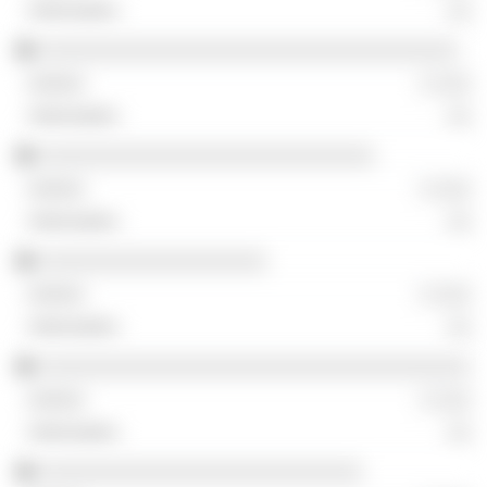
░░
░░░░░░░░░░░░░░░░░░░░░░░░░░░░░░░░░░░
░ ░░░
░░
░░░░░░░░░░░░░░░░░░░░░░░░░░░░
░ ░░░
░░
░░░░░░░░░░░░░░░░░░░
░ ░░░
░░
░░░░░░░░░░░░░░░░░░░░░░░░░░░░░░░░░░░░
░ ░░░
░░
░░░░░░░░░░░░░░░░░░░░░░░░░░░