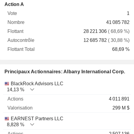
Flottant
Action A
Vote
Nombre
Flottant
Autocontrôle
Total
1
41 085 782
28 221 306
( 68,69 %)
12 685 782
( 30,88 %)
68,69 %
Principaux Actionnaires: Albany International Corp.
Nom
Actions
%
Valorisation
BlackRock Advisors LLC
14,13 %
4 011 891
299 M $
EARNEST Partners LLC
8,828 %
2 507 136