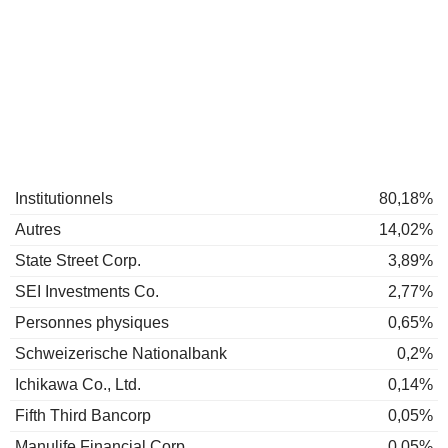
Institutionnels
80,18%
Autres
14,02%
State Street Corp.
3,89%
SEI Investments Co.
2,77%
Personnes physiques
0,65%
Schweizerische Nationalbank
0,2%
Ichikawa Co., Ltd.
0,14%
Fifth Third Bancorp
0,05%
Manulife Financial Corp.
0,05%