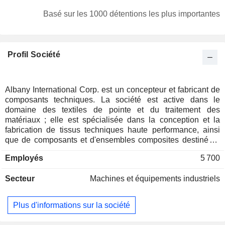
Basé sur les 1000 détentions les plus importantes
Profil Société
Albany International Corp. est un concepteur et fabricant de
composants techniques. La société est active dans le
domaine des textiles de pointe et du traitement des
matériaux ; elle est spécialisée dans la conception et la
fabrication de tissus techniques haute performance, ainsi
que de composants et d'ensembles composites destinés à
des secteurs tels que l'industrie papetière, la fabrication
Employés
5 700
industrielle et l'aérospatiale. Son segment « Machine
Clothing » produit des tissus sur mesure et des bandes de
Secteur
Machines et équipements industriels
traitement à grande vitesse, indispensables à la fabrication
de tous les types de produits papetiers, principalement sous
la forme de toiles pour machines à papier. Ce segment
Plus d'informations sur la société
fournit des courroies consommables hautement techniques,
perméables et imperméables. Son segment Albany