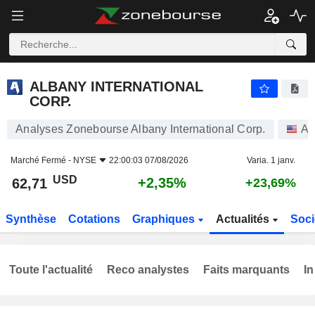
ALBANY INTERNATIONAL CORP.
62,71
$
+2,35%
ALBANY INTERNATIONAL
CORP.
Analyses Zonebourse Albany International Corp.
Ac
Marché Fermé -
NYSE
22:00:03 07/08/2026
Varia. 1 janv.
USD
+2,35%
62,71
+23,69%
Synthèse
Cotations
Graphiques
Actualités
Soci
Toute l'actualité
Reco analystes
Faits marquants
In