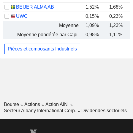
BEIJER ALMA AB
1,52%
1,68%
UWC
0,15%
0,23%
Moyenne
1,09%
1,23%
Moyenne pondérée par Capi.
0,98%
1,11%
Pièces et composants Industriels
Bourse
Actions
Action AIN
Secteur Albany International Corp.
Dividendes sectoriels