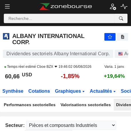
ALBANY INTERNATIONAL CORP.
60,66
$
-1,85%
ALBANY INTERNATIONAL
CORP.
Dividendes sectoriels Albany International Corp.
Ac
Temps réel estimé
Cboe BZX
19:46:02 06/08/2026
Varia. 1 janv.
USD
-1,85%
60,66
+19,64%
Synthèse
Cotations
Graphiques
Actualités
Soci
Performances sectorielles
Valorisations sectorielles
Dividen
Secteur: