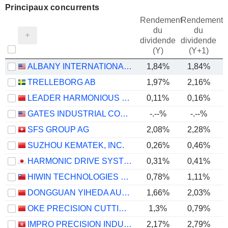
Principaux concurrents
Rendement
Rendement
du
du
dividende
dividende
(Y)
(Y+1)
ALBANY INTERNATIONAL CORP.
1,84%
1,84%
TRELLEBORG AB
1,97%
2,16%
LEADER HARMONIOUS DRIVE SYSTEMS CO., LTD.
0,11%
0,16%
GATES INDUSTRIAL CORPORATION LTD.
-.--%
-.--%
SFS GROUP AG
2,08%
2,28%
SUZHOU KEMATEK, INC.
0,26%
0,46%
HARMONIC DRIVE SYSTEMS INC.
0,31%
0,41%
HIWIN TECHNOLOGIES CORPORATION
0,78%
1,11%
DONGGUAN YIHEDA AUTOMATION CO., LTD
1,66%
2,03%
OKE PRECISION CUTTING TOOLS CO., LTD.
1,3%
0,79%
IMPRO PRECISION INDUSTRIES LIMITED
2,17%
2,79%