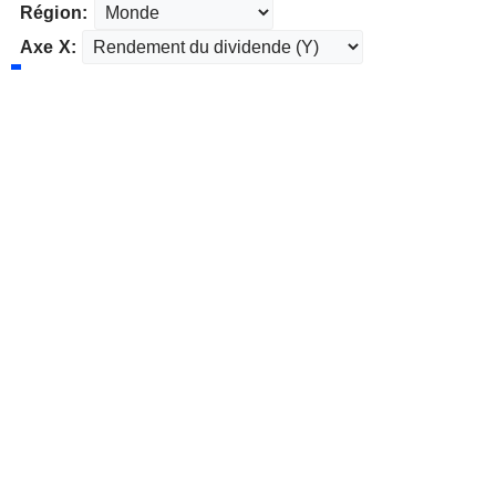
Région:
Axe X: