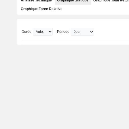
Analyse Technique
Graphique Statique
Graphique Total Retu
Graphique Force Relative
Durée
Période