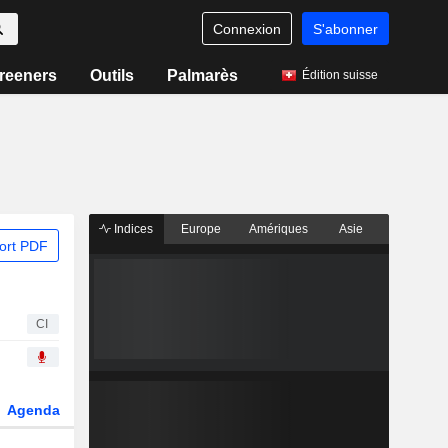
Connexion
S'abonner
reeners
Outils
Palmarès
Édition suisse
Indices
Europe
Amériques
Asie
ort PDF
CI
Agenda
Secteur
Dérivés
Fonds et ETFs