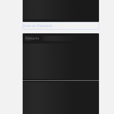
Suite du Palmarès
Palmarès