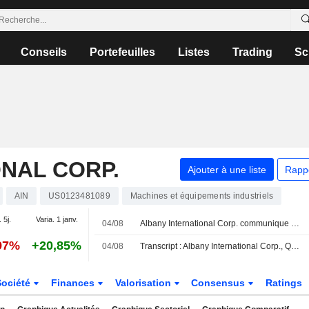
Conseils
Portefeuilles
Listes
Trading
Sc
NAL CORP.
Ajouter à une liste
Rapp
AIN
US0123481089
Machines et équipements industriels
 5j.
Varia. 1 janv.
04/08
Albany International Corp. communique ses prévisions de résultats pour le troisième trimestre 2026
97%
+20,85%
04/08
Transcript : Albany International Corp., Q2 2026 Earnings Call, Aug 04, 2026
Société
Finances
Valorisation
Consensus
Ratings