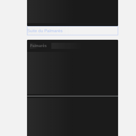
Suite du Palmarès
Palmarès