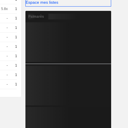
Espace mes listes
5.8x
10
0.92 / 0.95
Palmarès
-
10
0,8700
EUR
-
10
0.76 / 0.79
-
10
1.87 / 1.9
-
10
1.66 / 1.69
-
10
2.39 / 2.42
-
10
0.67 / 0.7
-
10
2.18 / 2.21
-
10
0.84 / 0.87