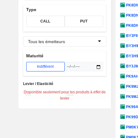
PK8D
Type
PK8D
CALL
PUT
PK8D
BY3F
Tous les émetteurs
BY3H
Maturité
BY3H
BY3J
Indifférent
PK9A
Levier / Elasticité
PK9M
Disponible seulement pour les produits à effet de
PK9M
levier
PK99
PK99
PM0K
PM0K