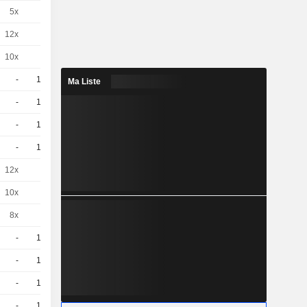
5x
1
3,400
EUR
12x
1
0,1220
EUR
10x
1
0,2090
EUR
-
10
3.04 / 3.07
Ma Liste
-
10
2.38 / 2.41
-
10
2.83 / 2.86
-
10
2.59 / 2.62
12x
1
0,6500
EUR
10x
1
1,140
EUR
8x
1
4,450
EUR
-
10
1,200
EUR
-
10
1,230
EUR
-
10
1.05 / 1.08
-
10
1.09 / 1.12