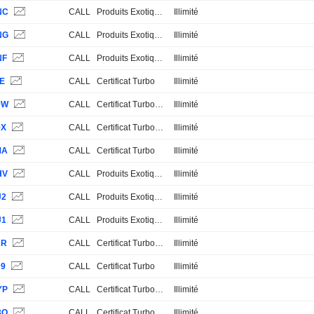
NC
CALL
Produits Exotiques
Illimité
NG
CALL
Produits Exotiques
Illimité
NF
CALL
Produits Exotiques
Illimité
9E
CALL
Certificat Turbo
Illimité
9W
CALL
Certificat Turbo Stop Loss
Illimité
9X
CALL
Certificat Turbo Stop Loss
Illimité
MA
CALL
Certificat Turbo
Illimité
HV
CALL
Produits Exotiques
Illimité
J2
CALL
Produits Exotiques
Illimité
J1
CALL
Produits Exotiques
Illimité
AR
CALL
Certificat Turbo Stop Loss
Illimité
D9
CALL
Certificat Turbo
Illimité
YP
CALL
Certificat Turbo Stop Loss
Illimité
3Q
CALL
Certificat Turbo
Illimité