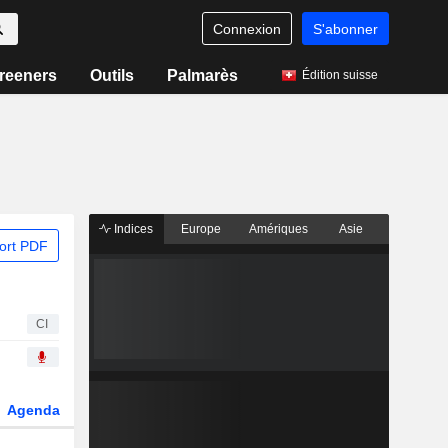
Connexion
S'abonner
reeners
Outils
Palmarès
Édition suisse
Indices
Europe
Amériques
Asie
ort PDF
CI
Agenda
Secteur
Dérivés
Fonds et ETFs