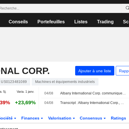
Conseils
Portefeuilles
Listes
Trading
Sc
NAL CORP.
Ajouter à une liste
Rapp
US0123481089
Machines et équipements industriels
a. 5j.
Varia. 1 janv.
04/08
Albany International Corp. communique ses prévisions de résultats pour le troisième trimestre 2026
,39%
+23,69%
04/08
Transcript : Albany International Corp., Q2 2026 Earnings Call, Aug 04, 2026
Société
Finances
Valorisation
Consensus
Ratings