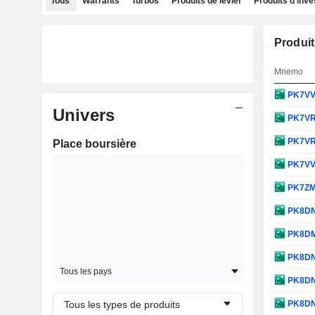
Tous
Warrants
Turbos
Produits de levier
Produits d'inv
Produit
Mnemo
PK7V
Univers
PK7V
PK7V
Place boursière
PK7V
PK7Z
PK8D
PK8D
PK8D
Tous les pays
PK8D
Tous les types de produits
PK8D