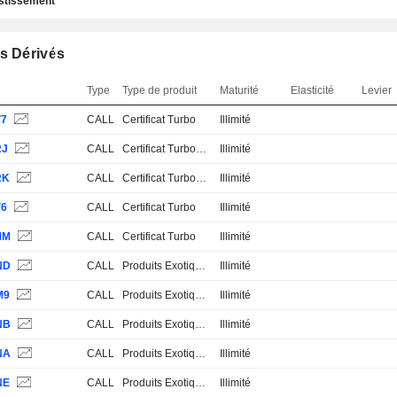
estissement
s Dérivés
Type
Type de produit
Maturité
Elasticité
Levier
V7
CALL
Certificat Turbo
Illimité
RJ
CALL
Certificat Turbo Stop Loss
Illimité
RK
CALL
Certificat Turbo Stop Loss
Illimité
V6
CALL
Certificat Turbo
Illimité
MM
CALL
Certificat Turbo
Illimité
ND
CALL
Produits Exotiques
Illimité
M9
CALL
Produits Exotiques
Illimité
NB
CALL
Produits Exotiques
Illimité
NA
CALL
Produits Exotiques
Illimité
NE
CALL
Produits Exotiques
Illimité