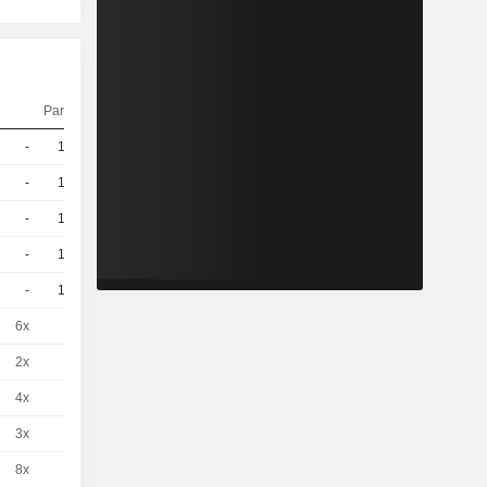
Parité
Cours
-
10
1.96 / 1.99
-
10
1.48 / 1.51
-
10
1.92 / 1.95
-
10
1.51 / 1.54
-
10
1.42 / 1.45
6x
1
2,220
EUR
2x
1
9,820
EUR
4x
1
6,000
EUR
3x
1
8,290
EUR
8x
1
1,190
EUR