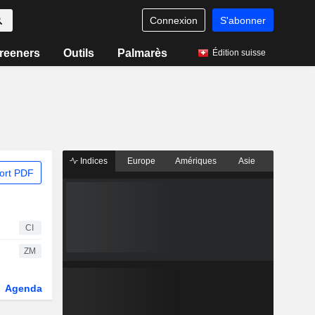
Connexion
S'abonner
reeners
Outils
Palmarès
Édition suisse
Indices
Europe
Amériques
Asie
ort PDF
CI
ZM
Agenda
Secteur