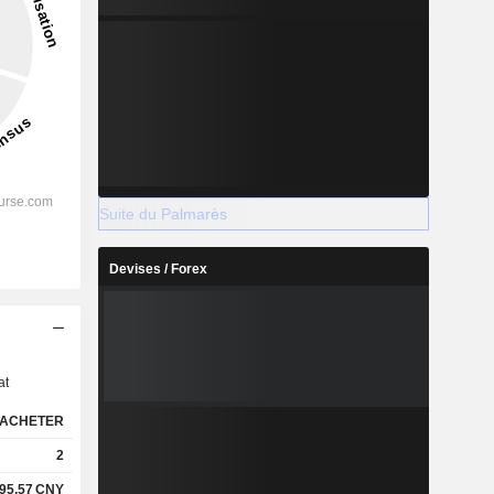
Suite du Palmarès
Devises / Forex
s
at
ACHETER
2
95,57
CNY