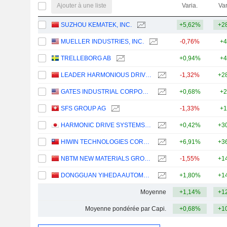
Ajouter à une liste
Varia.
Var
SUZHOU KEMATEK, INC.
+5,62%
+2
MUELLER INDUSTRIES, INC.
-0,76%
+4
TRELLEBORG AB
+0,94%
+4
LEADER HARMONIOUS DRIVE SYSTEMS CO., LTD.
-1,32%
+2
GATES INDUSTRIAL CORPORATION LTD.
+0,68%
+2
SFS GROUP AG
-1,33%
+1
HARMONIC DRIVE SYSTEMS INC.
+0,42%
+3
HIWIN TECHNOLOGIES CORPORATION
+6,91%
+3
NBTM NEW MATERIALS GROUP CO., LTD.
-1,55%
+1
DONGGUAN YIHEDA AUTOMATION CO., LTD
+1,80%
+1
Moyenne
+1,14%
+1
Moyenne pondérée par Capi.
+0,68%
+1