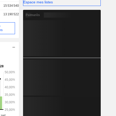
Espace mes listes
15 534 540
13 190 522
Palmarès
e
ns