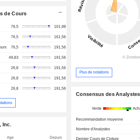
s de Cours
76,5
101,98
76,5
161,56
ours
76,5
191,56
49,83
191,56
26,8
191,56
Plus de notations
26,8
191,56
26,8
191,56
Consensus des Analyste
otations
Vente
Ach
Recommandation moyenne
 Inc.
Nombre d'Analystes
Age
Depuis
Dernier Cours de Cloture