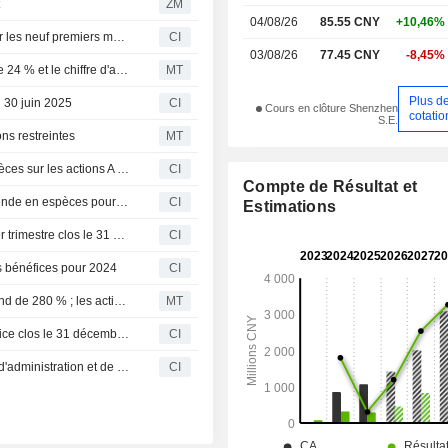
t
ZM
04/08/26
85.55 CNY
+10,46%
Suzhou Kematek, Inc. publie ses résultats financiers pour les neuf premiers mois clos le 30 septembre 2025
CI
03/08/26
77.45 CNY
-8,45%
Le bénéfice semestriel de Suzhou Kematek progresse de 24 % et le chiffre d'affaires bondit de 35 %
MT
Plus d
u 30 juin 2025
CI
Cours en clôture Shenzhen
cotatio
S.E.
ns restreintes
MT
Suzhou Kematek, Inc. annonce le dividende final en espèces sur les actions A pour 2024, payable le 27 mai 2025.
CI
Compte de Résultat et
Suzhou Kematek, Inc. approuve le versement d'un dividende en espèces pour l'exercice 2024
CI
Estimations
Suzhou Kematek, Inc. publie ses résultats pour le premier trimestre clos le 31 mars 2025
CI
s bénéfices pour 2024
CI
Les bénéfices de Suzhou Kematek pour 2024 font un bond de 280 % ; les actions augmentent de 5 %.
MT
Suzhou Kematek, Inc. présente ses résultats pour l'exercice clos le 31 décembre 2024
CI
Suzhou Kematek, Inc. annonce l'élection de son conseil d'administration et de ses superviseurs
CI