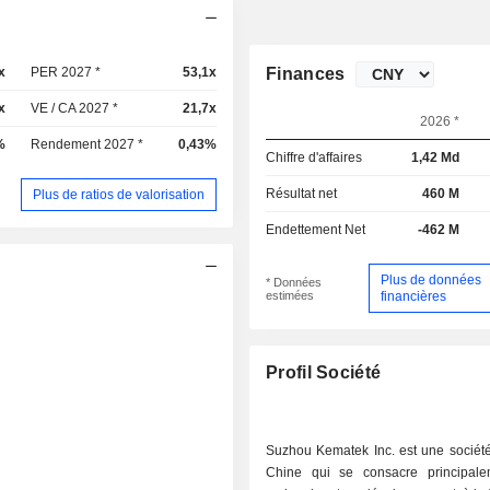
x
PER 2027 *
53,1x
Finances
x
VE / CA 2027 *
21,7x
2026 *
%
Rendement 2027 *
0,43%
Chiffre d'affaires
1,42 Md
Résultat net
460 M
Plus de ratios de valorisation
Endettement Net
-462 M
Plus de données
* Données
estimées
financières
Profil Société
Suzhou Kematek Inc. est une sociét
Chine qui se consacre principal