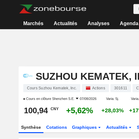
Marchés
Actualités
Analyses
Agenda
SUZHOU KEMATEK, I
Cours Suzhou Kematek, Inc.
Actions
301611
C
Cours en clôture
Shenzhen S.E.
07/08/2026
Varia. 5j.
Varia.
100,94
+5,62%
CNY
+28,03%
+17
Synthèse
Cotations
Graphiques
Actualités