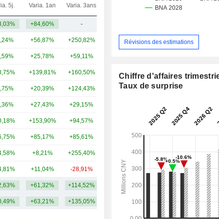
ia. 5j.
Varia. 1an
Varia. 3ans
Capi.($)
8,03%
+84,60%
-
6,17 Md
,24%
+56,87%
+250,82%
15,36 Md
Révisions des estimations
,59%
+25,78%
+59,11%
10,26 Md
8,75%
+139,81%
+160,50%
9,13 Md
Chiffre d'affaires trimestrie
Taux de surprise
,75%
+20,39%
+124,43%
7,24 Md
,36%
+27,43%
+29,15%
6,49 Md
0,18%
+153,90%
+94,57%
4,26 Md
6,75%
+85,17%
+85,61%
3,97 Md
4,58%
+8,21%
+255,40%
2,68 Md
4,81%
+11,04%
-28,91%
2,57 Md
2,63%
+61,32%
+114,52%
6,81 Md
0,49%
+63,21%
+135,05%