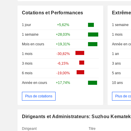
Cotations et Performances
Extrême
1 jour
+5,62%
1 semaine
1 semaine
+28,03%
1 mois
Mois en cours
+19,31%
Année en c
1 mois
-30,82%
1 an
3 mois
-6,15%
3 ans
6 mois
-19,00%
5 ans
Année en cours
+17,74%
10 ans
Plus de cotations
Plus de c
Dirigeants et Administrateurs: Suzhou Kematek,
Dirigeant
Titre