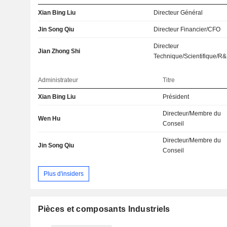
Xian Bing Liu
Directeur Général
Jin Song Qiu
Directeur Financier/CFO
Directeur
Jian Zhong Shi
Technique/Scientifique/R
Administrateur
Titre
Xian Bing Liu
Président
Directeur/Membre du
Wen Hu
Conseil
Directeur/Membre du
Jin Song Qiu
Conseil
Plus d'insiders
Pièces et composants Industriels