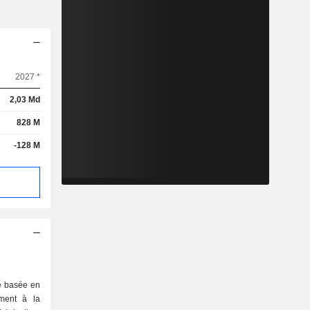
2027 *
2,03 Md
828 M
-128 M
é basée en
ement à la