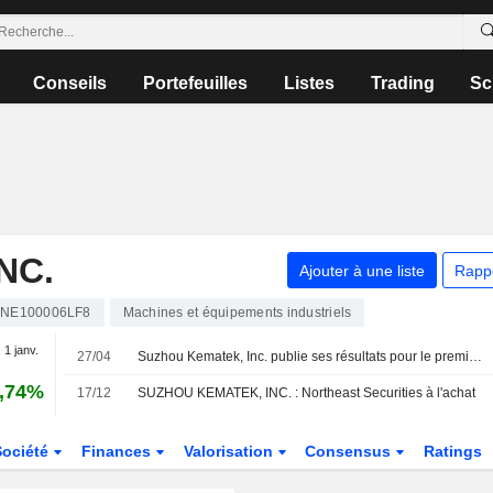
Conseils
Portefeuilles
Listes
Trading
Sc
NC.
Ajouter à une liste
Rapp
NE100006LF8
Machines et équipements industriels
 1 janv.
27/04
Suzhou Kematek, Inc. publie ses résultats pour le premier trimestre clos le 31 mars 2026
,74%
17/12
SUZHOU KEMATEK, INC. : Northeast Securities à l'achat
Société
Finances
Valorisation
Consensus
Ratings