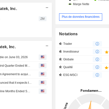
tek, Inc.
Plus de données financières
t
ZM
Notations
Trader
ek, Inc.
Investisseur
ble on June 03, 2026
Globale
Suzhou Kematek, Inc. Reports Earnings Results for the First Quarter Ended March 31, 2026
Qualité
Suzhou Kematek, Inc. signed an share Purchase Intention Agreement to acquire an unknown stake in Jiangsu Hawkeheimer Optical Technology Co., Ltd. from Yan Xin.
ESG MSCI
Jiangsu Hawkeheimer Optical Technology Co., Ltd. announced that it expects to receive funding from Suzhou Kematek, Inc.
Suzhou Kematek, Inc. Reports Earnings Results for the Nine Months Ended September 30, 2025