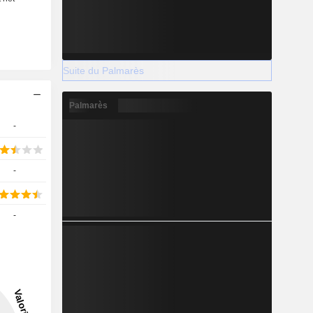
Suite du Palmarès
Palmarès
-
-
-