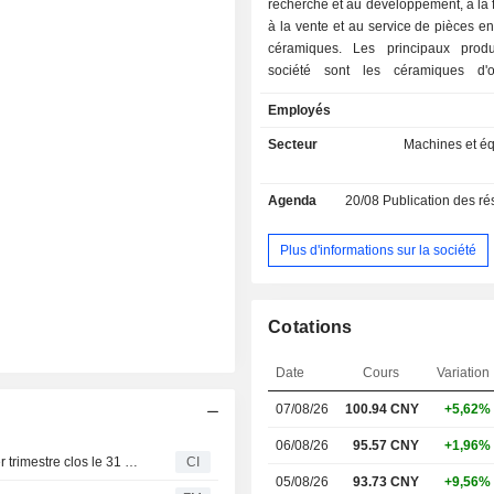
recherche et au développement, à la f
à la vente et au service de pièces e
céramiques. Les principaux prod
société sont les céramiques d'o
céramiques d'azote et les céra
Employés
carbure. La société fournit éga
services de traitement de surfac
Secteur
Machines et é
équipements à semi-conducteurs. 
fournit également des pièces str
Agenda
20/08
Publication des résultat
métalliques telles que l'électrode su
le revêtement, qui sont utilisée
équipements de fabrication de
Plus d'informations sur la société
d'affichage. La société exerce prin
ses activités sur le marché national.
Cotations
Date
Cours
Variation
07/08/26
100.94
CNY
+5,62%
06/08/26
95.57 CNY
+1,96%
Suzhou Kematek, Inc. publie ses résultats pour le premier trimestre clos le 31 mars 2026
CI
05/08/26
93.73 CNY
+9,56%