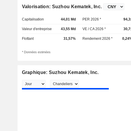
Valorisation: Suzhou Kematek, Inc.
Capitalisation
44,01 Md
PER 2026 *
94,3
Valeur d'entreprise
43,55 Md
VE / CA 2026 *
30,7
Flottant
31,57%
Rendement 2026 *
0,24
* Données estimées
Graphique: Suzhou Kematek, Inc.