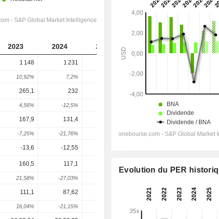
2023
2024
2025
2026
2027
1 148
1 231
1 183
1 295
1 379
10,92%
7,2%
-3,88%
9,5%
6,51%
265,1
232
221,1
195,6
221,7
4,56%
-12,5%
-4,7%
-11,53%
13,37%
167,9
131,4
-36,1
113,7
150,9
-7,25%
-21,76%
-127,48%
414,83%
32,72%
-13,6
-12,55
-20,6
-21,29
-19,98
160,5
117,1
-61,79
95,65
131,1
Evolution du PER histori
21,58%
-27,03%
-152,77%
254,8%
37,04%
111,1
87,62
-57,34
61,15
90,25
16,04%
-21,15%
-165,44%
206,63%
47,59%