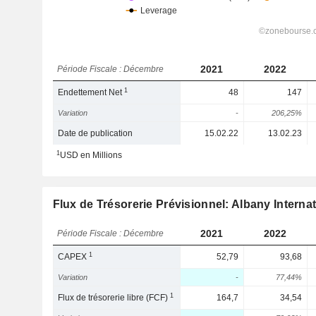
2021
2022
Période Fiscale : Décembre
1
Endettement Net
48
147
Variation
-
206,25%
Date de publication
15.02.22
13.02.23
1
USD en Millions
Flux de Trésorerie Prévisionnel: Albany Interna
2021
2022
Période Fiscale : Décembre
1
CAPEX
52,79
93,68
Variation
-
77,44%
1
Flux de trésorerie libre (FCF)
164,7
34,54