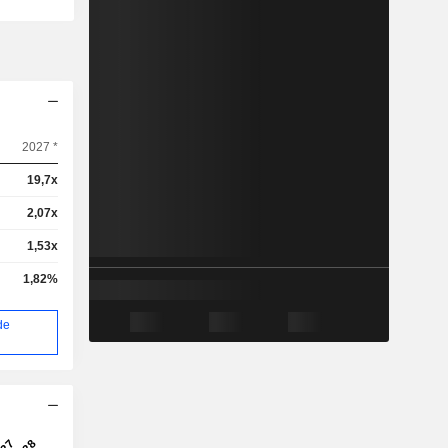
2027 *
19,7x
2,07x
1,53x
1,82%
de