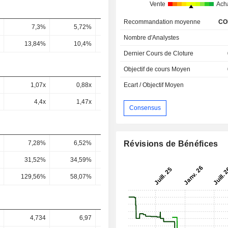
Vente
Ach
Recommandation moyenne
CO
7,3%
5,72%
4,69%
4,88%
4,91
Nombre d'Analystes
13,84%
10,4%
9,4%
11,31%
10,93
Dernier Cours de Cloture
Objectif de cours Moyen
1,07x
0,88x
1,55x
1,52x
1,47
Ecart / Objectif Moyen
4,4x
1,47x
4,15x
3,19x
5,65
Consensus
Révisions de Bénéfices
7,28%
6,52%
5,9%
5,4%
4,89
31,52%
34,59%
31,59%
35,79%
30,44
129,56%
58,07%
84,49%
75,27%
117,26
4,734
6,97
5,157
4,27
5,5