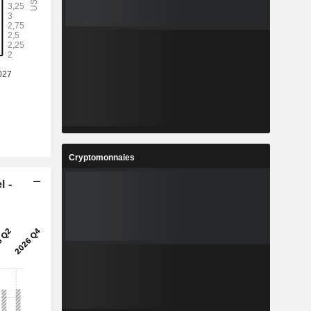
%
-
4
-
%
-
5
-
%
-
3
-
%
-
1
-
Cryptomonnaies
-
-
l -