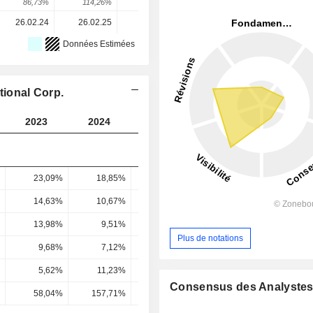
86,73%
114,26%
-40,2%
12,53%
-38,1%
26.02.24
26.02.25
24.02.26
-
-
Données Estimées
tional Corp.
2023
2024
2025
2026
2027
23,09%
18,85%
18,69%
15,1%
16,07
14,63%
10,67%
-3,05%
8,78%
10,94
13,98%
9,51%
-5,22%
7,39%
9,5
Plus de notations
9,68%
7,12%
-4,85%
4,72%
6,54
5,62%
11,23%
6,99%
7,18%
4,17
Consensus des Analyste
58,04%
157,71%
-144,12%
152,09%
63,78