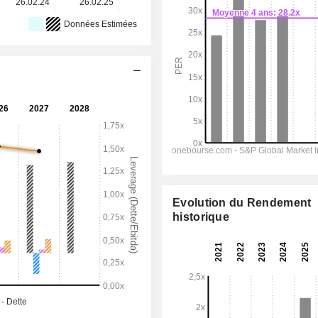
26.02.24
26.02.25
24.02.26
-
-
Données Estimées
Evolution du Rendement
historique