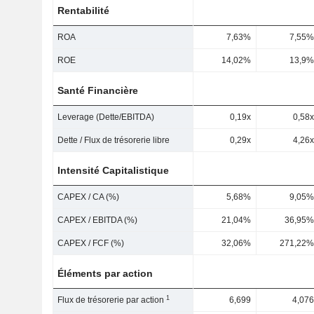
Rentabilité
ROA
7,63%
7,55%
ROE
14,02%
13,9%
Santé Financière
Leverage (Dette/EBITDA)
0,19x
0,58x
Dette / Flux de trésorerie libre
0,29x
4,26x
Intensité Capitalistique
CAPEX / CA (%)
5,68%
9,05%
CAPEX / EBITDA (%)
21,04%
36,95%
CAPEX / FCF (%)
32,06%
271,22%
Éléments par action
1
Flux de trésorerie par action
6,699
4,076