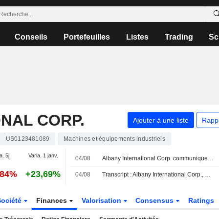
Conseils
Portefeuilles
Listes
Trading
Sc
NAL CORP.
Ajouter à une liste
Rapp
US0123481089
Machines et équipements industriels
a. 5j.
Varia. 1 janv.
04/08
Albany International Corp. communique ses prévisions de résultats pour le troisième trimestre 2026
,84%
+23,69%
04/08
Transcript : Albany International Corp., Q2 2026 Earnings Call, Aug 04, 2026
Société
Finances
Valorisation
Consensus
Ratings