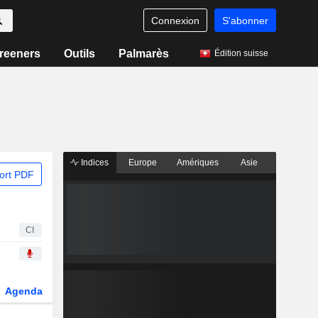
Connexion
S'abonner
reeners
Outils
Palmarès
Édition suisse
Indices
Europe
Amériques
Asie
ort PDF
CI
Agenda
Secteur
Dérivés
Fonds et ETFs