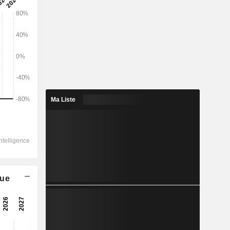
2028
1 423
3,16%
-
Ma Liste
-
-
-
-
-
que
-
-
-