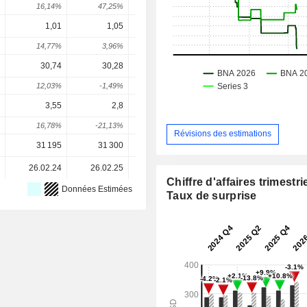
16,14%
47,25%
-26,02%
-17,2%
30,21
1,01
1,05
1,09
1,14
1,1
14,77%
3,96%
3,81%
4,6%
0
30,74
30,28
24,76
27,95
30,3
12,03%
-1,49%
-18,23%
12,87%
8,58
3,55
2,8
-1,94
2,165
3,18
16,78%
-21,13%
-169,29%
211,62%
46,98
Révisions des estimations
31 195
31 300
28 700
28 371
28 37
26.02.24
26.02.25
24.02.26
-
Chiffre d'affaires trimestrie
Données Estimées
Taux de surprise