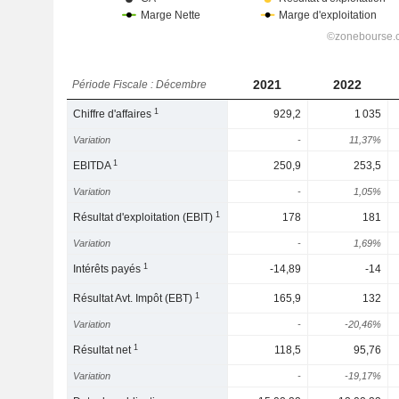
2021
2022
Période Fiscale : Décembre
1
Chiffre d'affaires
929,2
1 035
Variation
-
11,37%
1
EBITDA
250,9
253,5
Variation
-
1,05%
1
Résultat d'exploitation (EBIT)
178
181
Variation
-
1,69%
1
Intérêts payés
-14,89
-14
1
Résultat Avt. Impôt (EBT)
165,9
132
Variation
-
-20,46%
1
Résultat net
118,5
95,76
Variation
-
-19,17%