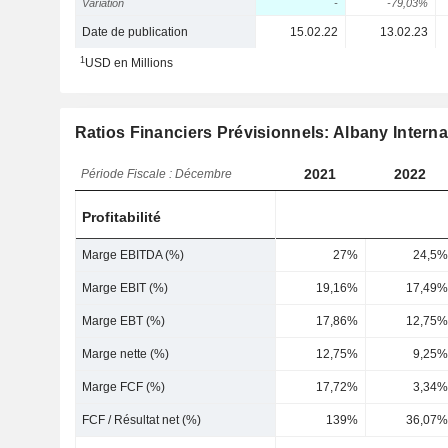
Variation
-
-79,03%
Date de publication
15.02.22
13.02.23
1
USD en Millions
Ratios Financiers Prévisionnels: Albany Interna
2021
2022
Période Fiscale : Décembre
Profitabilité
Marge EBITDA (%)
27%
24,5%
Marge EBIT (%)
19,16%
17,49%
Marge EBT (%)
17,86%
12,75%
Marge nette (%)
12,75%
9,25%
Marge FCF (%)
17,72%
3,34%
FCF / Résultat net (%)
139%
36,07%