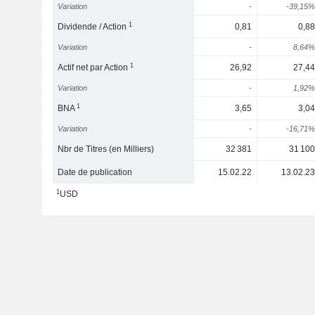
Variation
-
-39,15%
1
Dividende / Action
0,81
0,88
Variation
-
8,64%
1
Actif net par Action
26,92
27,44
Variation
-
1,92%
1
BNA
3,65
3,04
Variation
-
-16,71%
Nbr de Titres (en Milliers)
32 381
31 100
Date de publication
15.02.22
13.02.23
1
USD