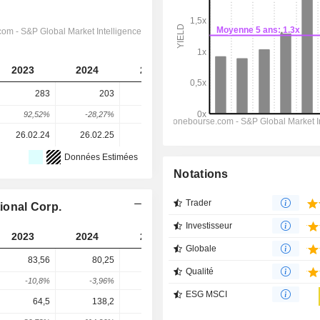
2023
2024
2025
2026
2027
283
203
343
297
325
92,52%
-28,27%
68,97%
-13,49%
9,43%
26.02.24
26.02.25
24.02.26
-
-
Données Estimées
Notations
Trader
tional Corp.
Investisseur
2023
2024
2025
2026
2027
Globale
83,56
80,25
69,83
70
67,5
Qualité
-10,8%
-3,96%
-12,98%
0,24%
-3,57%
ESG MSCI
64,5
138,2
82,64
93
57,56