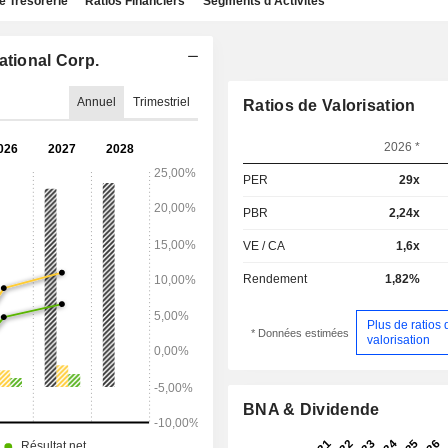
e Trésorerie
Ratios Financiers
Segments d'Activités
ational Corp.
Annuel
Trimestriel
Ratios de Valorisation
2026 *
PER
29x
PBR
2,24x
VE / CA
1,6x
Rendement
1,82%
Plus de ratios 
* Données estimées
valorisation
BNA & Dividende