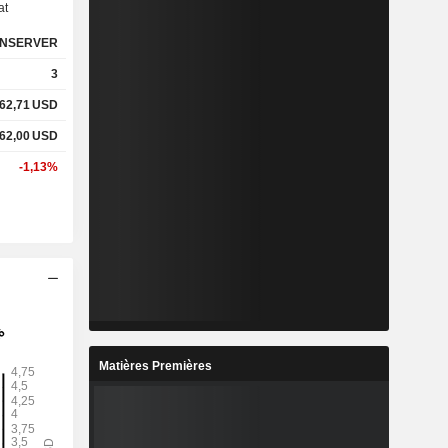
at
NSERVER
%
-
3
%
-
62,71
USD
62,00
USD
x
-
-1,13%
x
-
%
-
%
-
%
-
Matières Premières
6
-