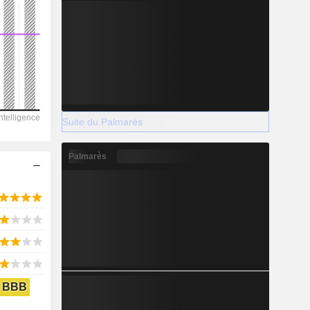
2028
-
-
Suite du Palmarès
-
Palmarès
BBB