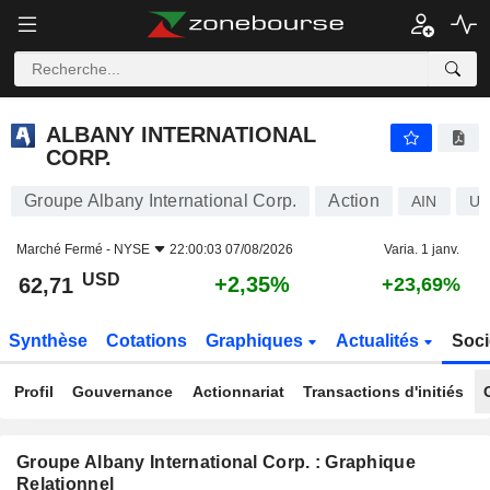
ALBANY INTERNATIONAL CORP.
62,71
$
+2,35%
ALBANY INTERNATIONAL
CORP.
Groupe Albany International Corp.
Action
AIN
US
Marché Fermé -
NYSE
22:00:03 07/08/2026
Varia. 1 janv.
USD
+2,35%
62,71
+23,69%
Synthèse
Cotations
Graphiques
Actualités
Soci
Profil
Gouvernance
Actionnariat
Transactions d'initiés
Groupe Albany International Corp. : Graphique
Relationnel