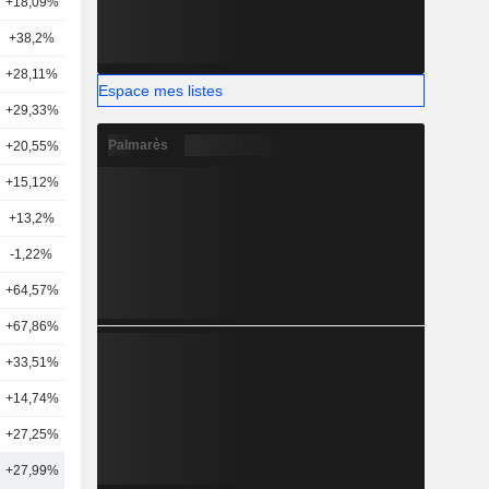
+18,09%
21
+38,2%
9
+28,11%
4
Espace mes listes
+29,33%
5
Palmarès
+20,55%
11
+15,12%
4
+13,2%
6
-1,22%
4
+64,57%
2
+67,86%
3
+33,51%
2
+14,74%
4
+27,25%
3
+27,99%
9