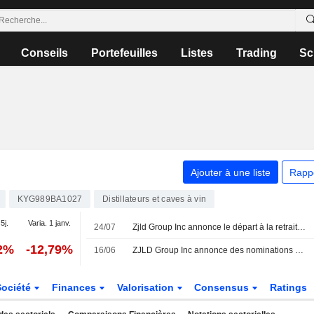
Conseils
Portefeuilles
Listes
Trading
Sc
Ajouter à une liste
Rapp
KYG989BA1027
Distillateurs et caves à vin
5j.
Varia. 1 janv.
24/07
Zjld Group Inc annonce le départ à la retraite de Yan Tao, administrateur exécutif et vice-président, effectif au 24 juillet 2026
02%
-12,79%
16/06
ZJLD Group Inc annonce des nominations au sein de son conseil d'administration
Société
Finances
Valorisation
Consensus
Ratings