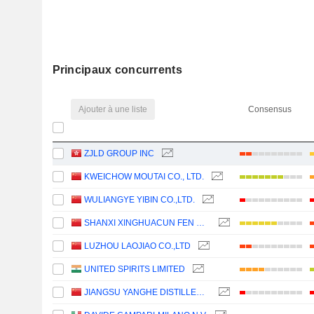
Principaux concurrents
Ajouter à une liste
Consensus
ZJLD GROUP INC
KWEICHOW MOUTAI CO., LTD.
WULIANGYE YIBIN CO.,LTD.
SHANXI XINGHUACUN FEN WINE FACTORY CO.,LTD.
LUZHOU LAOJIAO CO.,LTD
UNITED SPIRITS LIMITED
JIANGSU YANGHE DISTILLERY CO., LTD.