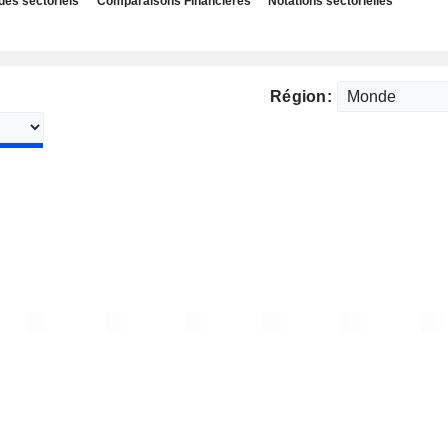
des sectoriels
Comparaisons Financières
Notations sectorielles
Région: