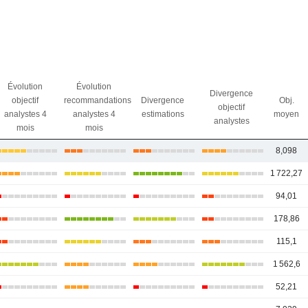
Évolution
Évolution
Divergence
objectif
recommandations
Divergence
Obj.
objectif
analystes 4
analystes 4
estimations
moyen
analystes
mois
mois
8,098
1 722,27
94,01
178,86
115,1
1 562,6
52,21