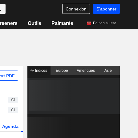
Connexion
S'abonner
reeners
Outils
Palmarès
Édition suisse
Indices
Europe
Amériques
Asie
ort PDF
CI
CI
Agenda
Secteur
Dérivés