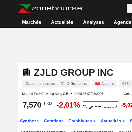
Marchés
Actualités
Analyses
Agenda
ZJLD GROUP INC
Consensus sectoriel ZJLD Group Inc
Actions
6979
Marché Fermé -
Hong Kong S.E.
10:08:13 07/08/2026
Varia. 
7,570
-2,01%
HKD
-5,
Synthèse
Cotations
Graphiques
Actualités