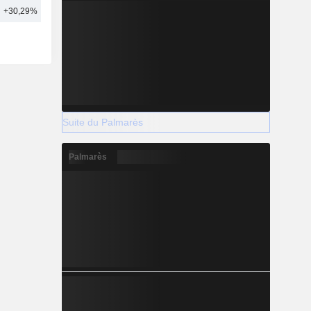
+30,29%
17
Suite du Palmarès
Palmarès