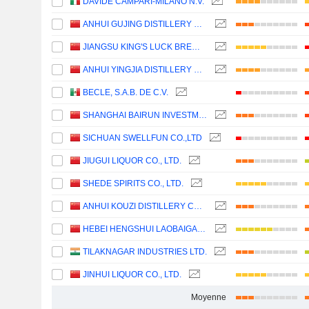
DAVIDE CAMPARI-MILANO N.V.
ANHUI GUJING DISTILLERY CO., LTD.
JIANGSU KING'S LUCK BREWERY JOINT-STOCK CO.,LTD.
ANHUI YINGJIA DISTILLERY CO., LTD.
BECLE, S.A.B. DE C.V.
SHANGHAI BAIRUN INVESTMENT HOLDING GROUP CO., LTD.
SICHUAN SWELLFUN CO.,LTD
JIUGUI LIQUOR CO., LTD.
SHEDE SPIRITS CO., LTD.
ANHUI KOUZI DISTILLERY CO., LTD.
HEBEI HENGSHUI LAOBAIGAN LIQUOR CO., LTD.
TILAKNAGAR INDUSTRIES LTD.
JINHUI LIQUOR CO., LTD.
Moyenne