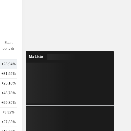
Ecart
Nbr
obj. / dr
d'analystes
Ma Liste
+23,94%
6
+31,55%
19
+25,16%
17
+48,78%
14
+29,85%
15
+3,32%
25
+27,83%
13