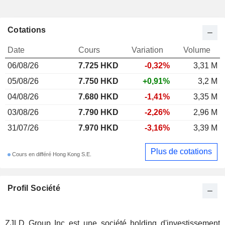
Cotations
Date
Cours
Variation
Volume
06/08/26
7.725
HKD
-0,32%
3,31 M
05/08/26
7.750 HKD
+0,91%
3,2 M
04/08/26
7.680 HKD
-1,41%
3,35 M
03/08/26
7.790 HKD
-2,26%
2,96 M
31/07/26
7.970 HKD
-3,16%
3,39 M
Plus de cotations
Cours en différé Hong Kong S.E.
Profil Société
ZJLD Group Inc est une société holding d'investissement