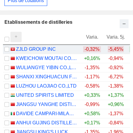
Plus de cotations
Etablissements de distilleries
Varia.
Varia. 5j.
ZJLD GROUP INC
-0,32%
-5,45%
+
KWEICHOW MOUTAI CO., LTD.
+0,16%
-0,94%
WULIANGYE YIBIN CO.,LTD.
-1,35%
-0,92%
SHANXI XINGHUACUN FEN WINE FACTORY CO.,LTD.
-1,17%
-6,72%
LUZHOU LAOJIAO CO.,LTD
-0,58%
-1,38%
UNITED SPIRITS LIMITED
+0,33%
+1,37%
+
JIANGSU YANGHE DISTILLERY CO., LTD.
-0,99%
+0,96%
DAVIDE CAMPARI-MILANO N.V.
+0,58%
-1,37%
ANHUI GUJING DISTILLERY CO., LTD.
+0,17%
-0,84%
JIANGSU KING'S LUCK BREWERY JOINT-STOCK CO.,LTD.
-1,35%
-1,96%