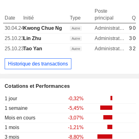
Poste
Date
Initié
Type
principal
Qua
30.04.24
Kwong Chue Ng
Administrateur
9 00
Autre
25.10.23
Lin Zhu
Administrateur
3 00
Autre
25.10.23
Tao Yan
Administrateur
3 27
Autre
Historique des transactions
Cotations et Performances
1 jour
-0,32%
1 semaine
-5,45%
Mois en cours
-3,07%
1 mois
-1,21%
3 mois
-8,80%