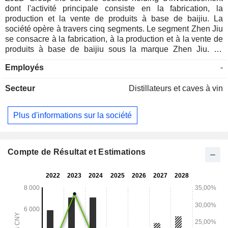
dont l'activité principale consiste en la fabrication, la
production et la vente de produits à base de baijiu. La
société opère à travers cinq segments. Le segment Zhen Jiu
se consacre à la fabrication, à la production et à la vente de
produits à base de baijiu sous la marque Zhen Jiu. Le
segment Li Du se consacre à la fabrication, à la production
Employés
-
et à la vente de produits à base de baijiu sous la marque Li
Du. Le segment Xiang Jiao se consacre à la fabrication, à la
Secteur
Distillateurs et caves à vin
production et à la vente de produits de baijiu sous la marque
Xiang Jiao. Le segment Kai Kou Xiao se consacre à la
fabrication, à la production et à la vente de produits de baijiu
Plus d'informations sur la société
sous la marque Kai Kou Xiao. Le segment « Autres » se
consacre à la fabrication, à la production et à la vente de
produits de baijiu sous la marque Shao Yang et d’autres
marques.
Compte de Résultat et Estimations