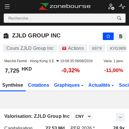
ZJLD GROUP INC
7,725
$
-0,32%
ZJLD GROUP INC
Cours ZJLD Group Inc
Actions
6979
KYG989B
Marché Fermé -
Hong Kong S.E.
10:08:35 06/08/2026
Varia. 1 janv.
HKD
-0,32%
7,725
-11,00%
Synthèse
Cotations
Graphiques
Actualités
Soci
Valorisation: ZJLD Group Inc
Capitalisation
22,53 Md
PER 2026 *
28,9x