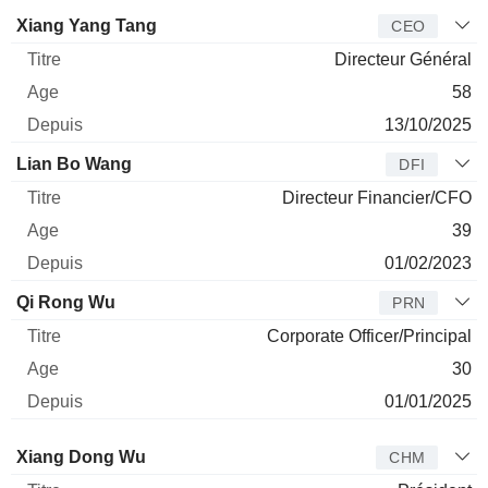
Dirigeant
Titre
Age
Depuis
Xiang Yang Tang
CEO
Directeur Général
58
13/10/2025
Lian Bo Wang
DFI
Directeur Financier/CFO
39
01/02/2023
Qi Rong Wu
PRN
Corporate Officer/Principal
30
01/01/2025
Administrateur
Titre
Age
Depuis
Xiang Dong Wu
CHM