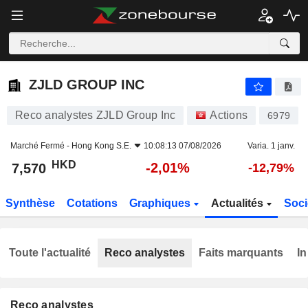
ZJLD GROUP INC
7,570
$
-2,01%
ZJLD GROUP INC
Reco analystes ZJLD Group Inc
Actions
6979
Marché Fermé -
Hong Kong S.E.
10:08:13 07/08/2026
Varia. 1 janv.
HKD
-2,01%
7,570
-12,79%
Synthèse
Cotations
Graphiques
Actualités
Soci
Toute l'actualité
Reco analystes
Faits marquants
In
Reco analystes