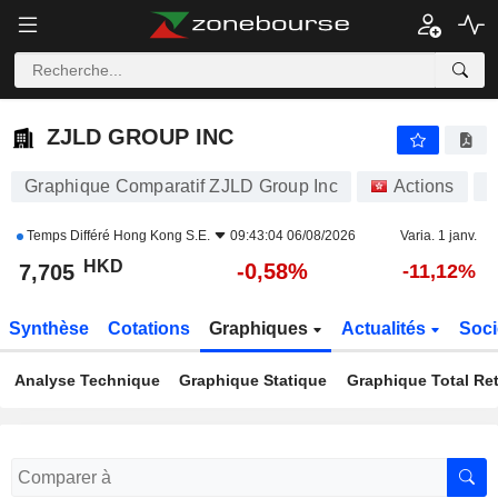
ZJLD GROUP INC
7,705
$
-0,58%
ZJLD GROUP INC
Graphique Comparatif ZJLD Group Inc
Actions
6
Temps Différé
Hong Kong S.E.
09:43:04 06/08/2026
Varia. 1 janv.
HKD
-0,58%
7,705
-11,12%
Synthèse
Cotations
Graphiques
Actualités
Soci
Analyse Technique
Graphique Statique
Graphique Total Re