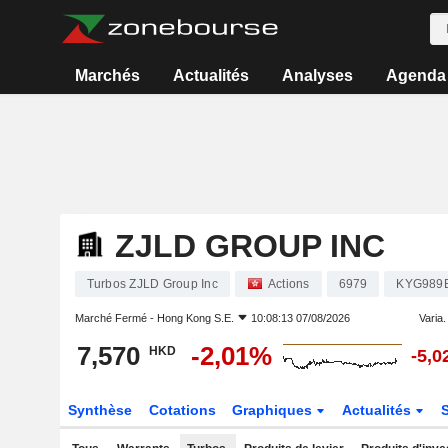
Marchés
Actualités
Analyses
Agenda
ZJLD GROUP INC
Turbos ZJLD Group Inc
Actions
6979
KYG989
Marché Fermé -
Hong Kong S.E.
10:08:13 07/08/2026
Varia. 
7,570
-2,01%
HKD
-5,
Synthèse
Cotations
Graphiques
Actualités