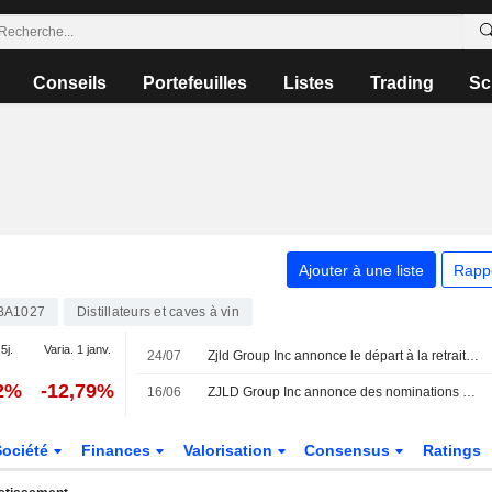
Conseils
Portefeuilles
Listes
Trading
Sc
Ajouter à une liste
Rapp
BA1027
Distillateurs et caves à vin
5j.
Varia. 1 janv.
24/07
Zjld Group Inc annonce le départ à la retraite de Yan Tao, administrateur exécutif et vice-président, effectif au 24 juillet 2026
02%
-12,79%
16/06
ZJLD Group Inc annonce des nominations au sein de son conseil d'administration
Société
Finances
Valorisation
Consensus
Ratings