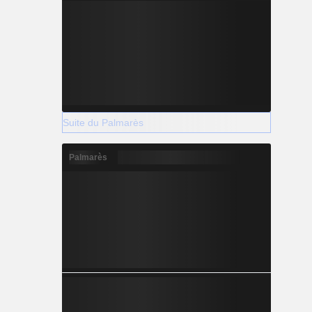
Suite du Palmarès
Palmarès