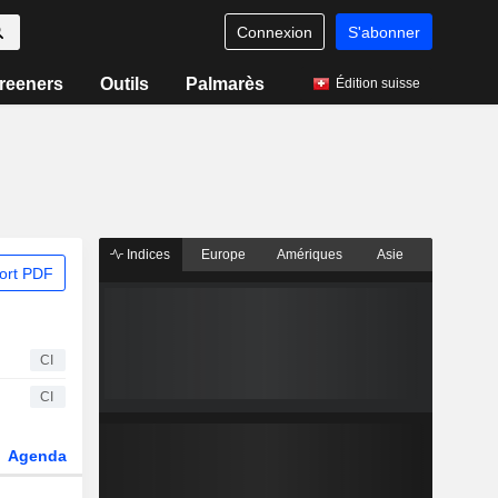
Connexion
S'abonner
reeners
Outils
Palmarès
Édition suisse
Indices
Europe
Amériques
Asie
ort PDF
CI
CI
Agenda
Secteur
Dérivés