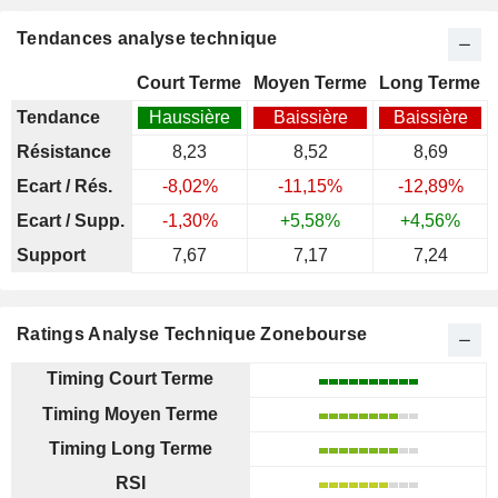
Tendances analyse technique
Court Terme
Moyen Terme
Long Terme
Tendance
Haussière
Baissière
Baissière
Résistance
8,23
8,52
8,69
Ecart / Rés.
-8,02%
-11,15%
-12,89%
Ecart / Supp.
-1,30%
+5,58%
+4,56%
Support
7,67
7,17
7,24
Ratings Analyse Technique Zonebourse
Timing Court Terme
Timing Moyen Terme
Timing Long Terme
RSI