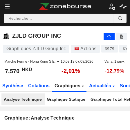
ZJLD GROUP INC
7,570
$
-2,01%
ZJLD GROUP INC
Graphiques ZJLD Group Inc
Actions
6979
KY
Marché Fermé -
Hong Kong S.E.
10:08:13 07/08/2026
Varia. 1 janv.
HKD
-2,01%
7,570
-12,79%
Synthèse
Cotations
Graphiques
Actualités
Soci
Analyse Technique
Graphique Statique
Graphique Total Re
Graphique: Analyse Technique