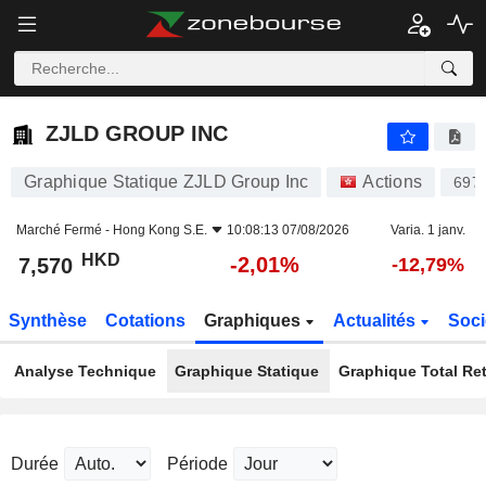
ZJLD GROUP INC
7,570
$
-2,01%
ZJLD GROUP INC
Graphique Statique ZJLD Group Inc
Actions
697
Marché Fermé -
Hong Kong S.E.
10:08:13 07/08/2026
Varia. 1 janv.
HKD
-2,01%
7,570
-12,79%
Synthèse
Cotations
Graphiques
Actualités
Soci
Analyse Technique
Graphique Statique
Graphique Total Re
Durée
Période