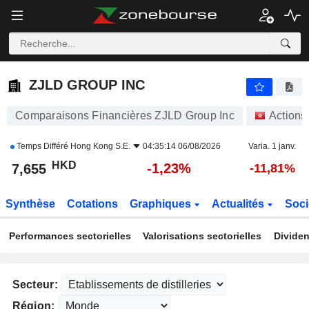
ZJLD GROUP INC
7,655
$
-1,23%
ZJLD GROUP INC
Comparaisons Financières ZJLD Group Inc
Actions
Temps Différé
Hong Kong S.E.
04:35:14 06/08/2026
Varia. 1 janv.
HKD
-1,23%
7,655
-11,81%
Synthèse
Cotations
Graphiques
Actualités
Soci
Performances sectorielles
Valorisations sectorielles
Dividen
Secteur:
Région: