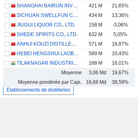
SHANGHAI BAIRUN INVESTMENT HOLDING GROUP CO., LTD.
421 M
21,65%
SICHUAN SWELLFUN CO.,LTD
434 M
13,36%
JIUGUI LIQUOR CO., LTD.
158 M
-3,06%
SHEDE SPIRITS CO., LTD.
632 M
5,05%
ANHUI KOUZI DISTILLERY CO., LTD.
571 M
16,87%
HEBEI HENGSHUI LAOBAIGAN LIQUOR CO., LTD.
589 M
10,43%
TILAKNAGAR INDUSTRIES LTD.
168 M
16,01%
Moyenne
3,06 Md
19,67%
Moyenne pondérée par Capi.
16,68 Md
38,59%
Etablissements de distilleries