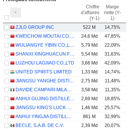
Chiffre
Marge
d'affaires
nette (Y-
E
(Y-1)
1)
ZJLD GROUP INC
522 M
14,75%
KWEICHOW MOUTAI CO., LTD.
24,6 Md
47,85%
WULIANGYE YIBIN CO.,LTD.
5,79 Md
22,09%
SHANXI XINGHUACUN FEN WINE FACTORY CO.,LTD.
5,54 Md
31,63%
LUZHOU LAOJIAO CO.,LTD
3,68 Md
42,09%
UNITED SPIRITS LIMITED
1,33 Md
14,74%
JIANGSU YANGHE DISTILLERY CO., LTD.
2,75 Md
11,48%
DAVIDE CAMPARI-MILANO N.V.
3,58 Md
11,35%
ANHUI GUJING DISTILLERY CO., LTD.
2,69 Md
18,85%
JIANGSU KING'S LUCK BREWERY JOINT-STOCK CO.,LTD.
1,46 Md
25,57%
ANHUI YINGJIA DISTILLERY CO., LTD.
861 M
32,99%
BECLE, S.A.B. DE C.V.
2,39 Md
20,07%