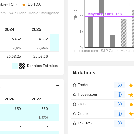
2024
2025
2026
2027
2028
-5 452
-4 362
-5 888
-6 380
-7 105
8,8%
19,99%
-34,99%
-8,36%
-11,36%
20.03.25
25.03.26
-
-
-
Données Estimées
Notations
Trader
c
Investisseur
2026
2027
2028
Globale
659
650
551,7
Qualité
-
-1,37%
-15,13%
ESG MSCI
-
-
-