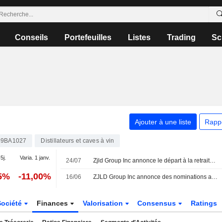
Conseils
Portefeuilles
Listes
Trading
Sc
Ajouter à une liste
Rapp
9BA1027
Distillateurs et caves à vin
5j.
Varia. 1 janv.
24/07
Zjld Group Inc annonce le départ à la retraite de Yan Tao, administrateur exécutif et vice-président, effectif au 24 juillet 2026
45%
-11,00%
16/06
ZJLD Group Inc annonce des nominations au sein de son conseil d'administration
Société
Finances
Valorisation
Consensus
Ratings