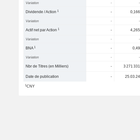
Variation
-
-
1
Dividende / Action
-
0,166
Variation
-
-
1
Actif net par Action
-
4,265
Variation
-
-
1
BNA
-
0,49
Variation
-
-
Nbr de Titres (en Milliers)
-
3 271 331
Date de publication
-
25.03.24
1
CNY