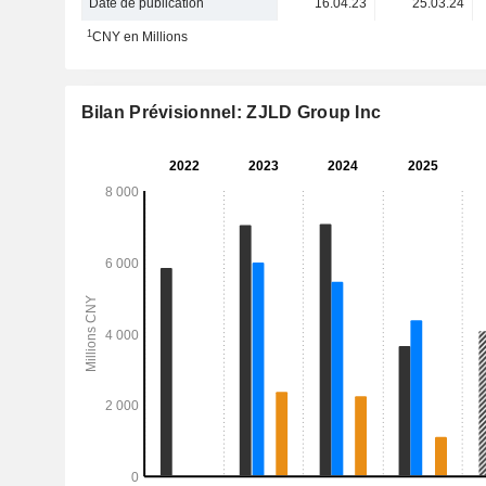
Date de publication
16.04.23
25.03.24
1
CNY en Millions
Bilan Prévisionnel: ZJLD Group Inc