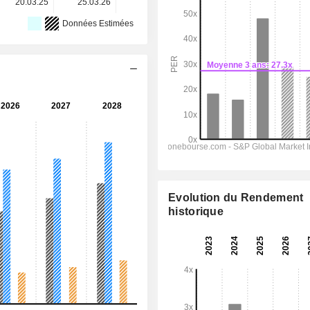
20.03.25
25.03.26
-
-
-
Données Estimées
Evolution du Rendement
historique