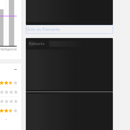
Suite du Palmarès
Palmarès
-