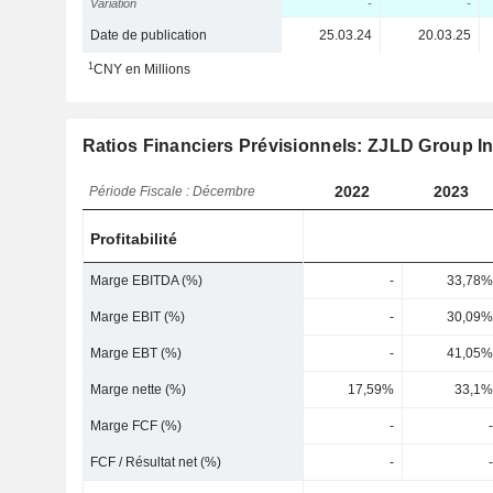
Variation
-
-
Date de publication
25.03.24
20.03.25
1
CNY en Millions
Ratios Financiers Prévisionnels: ZJLD Group I
2022
2023
Période Fiscale : Décembre
Profitabilité
Marge EBITDA (%)
-
33,78%
Marge EBIT (%)
-
30,09%
Marge EBT (%)
-
41,05%
Marge nette (%)
17,59%
33,1%
Marge FCF (%)
-
-
FCF / Résultat net (%)
-
-