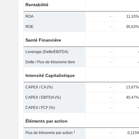
Rentabilité
ROA
-
11,33%
ROE
-
36,63%
Santé Financière
Leverage (Dette/EBITDA)
-
-
Dette / Flux de trésorerie libre
-
-
Intensité Capitalistique
CAPEX / CA (%)
-
13,67%
CAPEX / EBITDA (%)
-
40,47%
CAPEX / FCF (%)
-
-
Éléments par action
1
Flux de trésorerie par action
-
0,1159