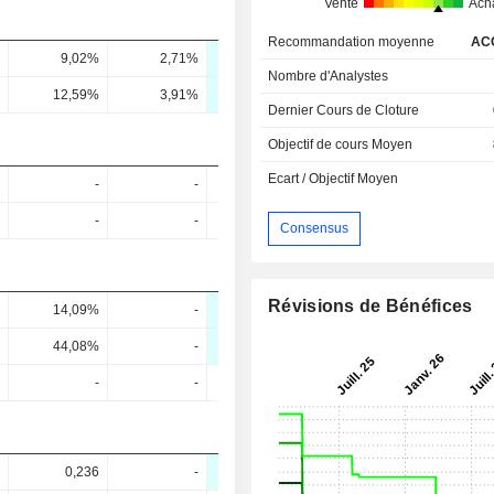
Vente
Ach
Recommandation moyenne
AC
9,02%
2,71%
3,85%
4,36%
4,65
Nombre d'Analystes
12,59%
3,91%
5,86%
6,72%
7,61
Dernier Cours de Cloture
Objectif de cours Moyen
Ecart / Objectif Moyen
-
-
-
-
-
-
-
-
Consensus
Révisions de Bénéfices
14,09%
-
16,2%
13,99%
10,4
44,08%
-
47,85%
40%
28,57
-
-
-
-
0,236
-
0,18
0,51