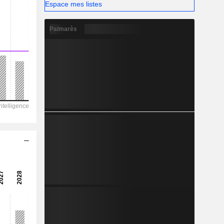
Espace mes listes
Palmarès