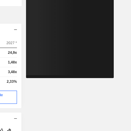
2027 *
24,9x
1,48x
3,48x
2,33%
de