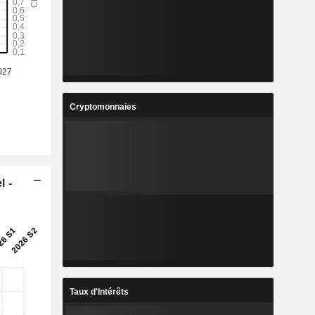
-
7
%
5
%
Cryptomonnaies
7
%
4
-
l -
Taux d'Intérêts