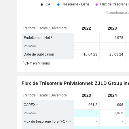
2022
2023
Période Fiscale : Décembre
1
Endettement Net
-
-5 978
Variation
-
-
Date de publication
16.04.23
25.03.24
1
CNY en Millions
Flux de Trésorerie Prévisionnel: ZJLD Group In
2023
2024
Période Fiscale : Décembre
1
CAPEX
961,2
996
Variation
-
3,62%
1
Flux de trésorerie libre (FCF)
-
-