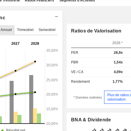
e Trésorerie
Ratios Financiers
Segments d'Activités
Inc
Annuel
Trimestriel
Semestriel
Ratios de Valorisation
2026 *
PER
28,9x
PBR
1,54x
VE / CA
4,09x
Rendement
1,77%
Plus de ratios 
* Données estimées
valorisation
BNA & Dividende