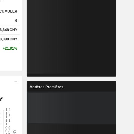
at
CUMULER
%
6
%
6,648
CNY
8,098
CNY
+21,81%
-
-
%
Matières Premières
%
-
-