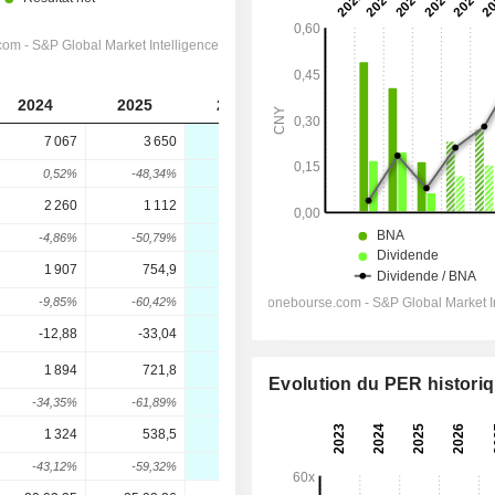
2024
2025
2026
2027
2028
7 067
3 650
4 068
4 646
5 305
0,52%
-48,34%
11,44%
14,22%
14,18%
2 260
1 112
1 377
1 625
1 931
-4,86%
-50,79%
23,84%
18%
18,81%
1 907
754,9
1 022
1 302
1 654
-9,85%
-60,42%
35,38%
27,39%
27,09%
-12,88
-33,04
-36,5
-36,5
-30
1 894
721,8
1 058
1 299
1 572
Evolution du PER histori
-34,35%
-61,89%
46,6%
22,73%
21,04%
1 324
538,5
781,4
931,9
1 098
-43,12%
-59,32%
45,11%
19,27%
17,85%