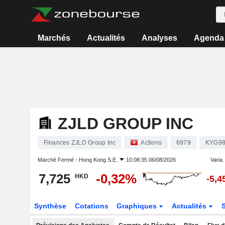
Marchés
Actualités
Analyses
Agenda
ZJLD GROUP INC
Finances ZJLD Group Inc
Actions
6979
KYG98
Marché Fermé -
Hong Kong S.E.
10:08:35 06/08/2026
Varia. 
7,725
-0,32%
HKD
-5,
Synthèse
Cotations
Graphiques
Actualités