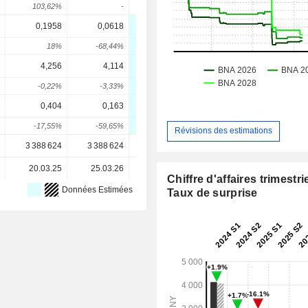
103,62%
-
-
183,33%
0,1958
0,0618
0,1175
0,155
0,226
18%
-68,44%
90,13%
31,91%
46,24
4,256
4,114
4,308
4,505
4,86
-0,22%
-3,33%
4,71%
4,59%
7,99
0,404
0,163
0,23
0,2675
0,306
-17,55%
-59,65%
41,1%
16,3%
14,64
Révisions des estimations
3 388 624
3 388 624
3 388 624
3 388 624
3 388 62
20.03.25
25.03.26
-
-
Chiffre d'affaires trimestrie
Données Estimées
Taux de surprise