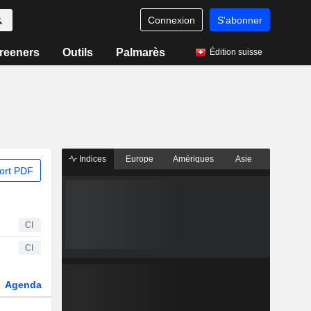
Connexion
S'abonner
reeners
Outils
Palmarès
Édition suisse
Indices
Europe
Amériques
Asie
ort PDF
CI
CI
Agenda
Secteur
Dérivés