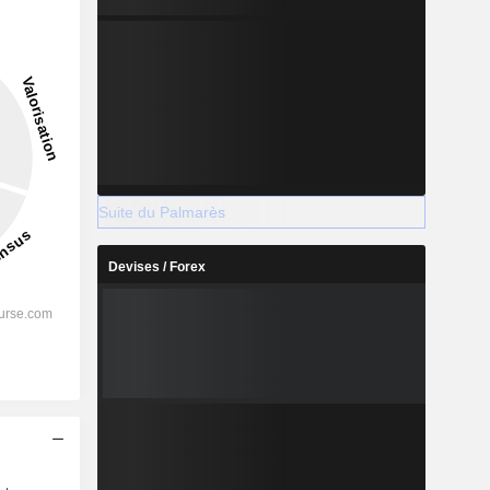
Suite du Palmarès
Devises / Forex
%
%
%
%
-
s
-