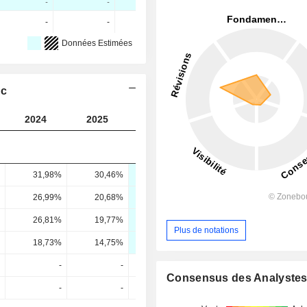
-
-
-
-
-
-
Données Estimées
nc
2024
2025
2026
2027
2028
31,98%
30,46%
33,85%
34,97%
36,39
26,99%
20,68%
25,12%
28,02%
31,18
26,81%
19,77%
26,01%
27,95%
29,63
Plus de notations
18,73%
14,75%
19,21%
20,06%
20,7
-
-
-
-
Consensus des Analyste
-
-
-
-