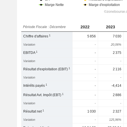
2022
2023
Période Fiscale : Décembre
1
Chiffre d'affaires
5 856
7 030
Variation
-
20,06%
1
EBITDA
-
2 375
Variation
-
-
1
Résultat d'exploitation (EBIT)
-
2 116
Variation
-
-
1
Intérêts payés
-
-4,414
1
Résultat Avt. Impôt (EBT)
-
2 886
Variation
-
-
1
Résultat net
1 030
2 327
Variation
-
125,96%