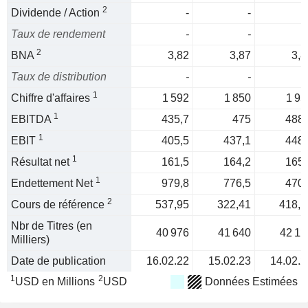
2
Dividende / Action
-
-
Taux de rendement
-
-
2
BNA
3,82
3,87
3,8
Taux de distribution
-
-
1
Chiffre d'affaires
1 592
1 850
1 95
1
EBITDA
435,7
475
488,
1
EBIT
405,5
437,1
448,
1
Résultat net
161,5
164,2
165,
1
Endettement Net
979,8
776,5
470,
2
Cours de référence
537,95
322,41
418,1
Nbr de Titres (en
40 976
41 640
42 12
Milliers)
Date de publication
16.02.22
15.02.23
14.02.2
1
2
USD en Millions
USD
Données Estimées