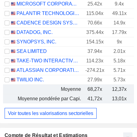
MICROSOFT CORPORATION
25.42x
9.4x
PALANTIR TECHNOLOGIES INC.
115.04x
49.11x
CADENCE DESIGN SYSTEMS, INC.
70.66x
14.9x
DATADOG, INC.
375.44x
17.79x
SYNOPSYS, INC.
154.15x
9x
SEA LIMITED
37.94x
2.01x
TAKE-TWO INTERACTIVE SOFTWARE, INC.
114.23x
5.18x
ATLASSIAN CORPORATION
-274.21x
5.71x
TWILIO INC.
27.99x
5.73x
Moyenne
68,27x
12,37x
Moyenne pondérée par Capi.
41,72x
13,01x
Voir toutes les valorisations sectorielles
Compte de Résultat et Estimations