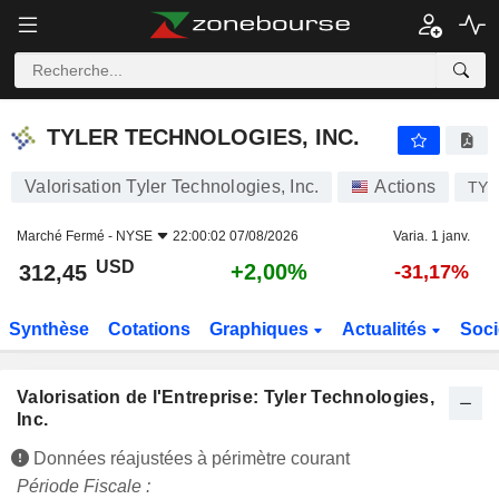
TYLER TECHNOLOGIES, INC.
312,45
$
+2,00%
TYLER TECHNOLOGIES, INC.
Valorisation Tyler Technologies, Inc.
Actions
TYL
Marché Fermé -
NYSE
22:00:02 07/08/2026
Varia. 1 janv.
USD
+2,00%
312,45
-31,17%
Synthèse
Cotations
Graphiques
Actualités
Soci
Valorisation de l'Entreprise: Tyler Technologies,
Inc.
Données réajustées à périmètre courant
Période Fiscale :