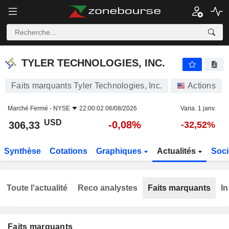
TYLER TECHNOLOGIES, INC.
306,33
$
-0,08%
TYLER TECHNOLOGIES, INC.
Faits marquants Tyler Technologies, Inc.
Actions
Marché Fermé -
NYSE
22:00:02 06/08/2026
Varia. 1 janv.
USD
-0,08%
306,33
-32,52%
Synthèse
Cotations
Graphiques
Actualités
Soci
Toute l'actualité
Reco analystes
Faits marquants
In
Faits marquants