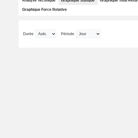
Analyse Technique
Graphique Statique
Graphique Total Retu
Graphique Force Relative
Durée
Période