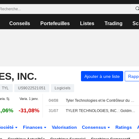
Conseils
Portefeuilles
Listes
Trading
Sc
S, INC.
Ajouter à une liste
Rapp
TYL
US9022521051
Logiciels
ria. 5j.
Varia. 1 janv.
04/08
Tyler Technologies et le Contrôleur du Trésor du Tennessee accélèrent leur transformation vers le cloud avec la plateforme Enterprise Assessment & Tax
1,06%
-31,08%
31/07
TYLER TECHNOLOGIES, INC. : Goldman Sachs réitère son opinion positive sur le titre
Société
Finances
Valorisation
Consensus
Ratings