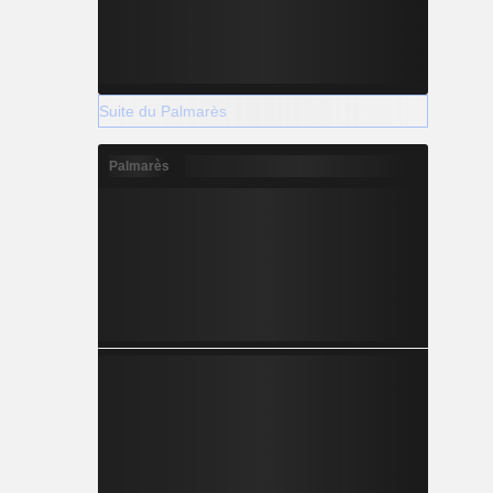
Suite du Palmarès
Palmarès