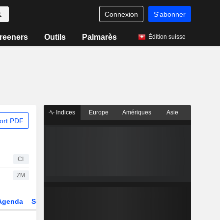
Connexion
S'abonner
reeners
Outils
Palmarès
Édition suisse
Indices
Europe
Amériques
Asie
ort PDF
CI
ZM
Agenda
Secteur
Dérivés
Fonds et ETFs