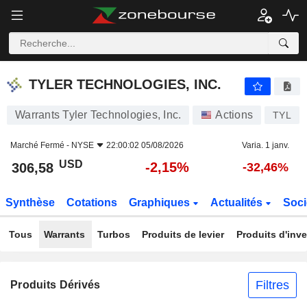
TYLER TECHNOLOGIES, INC.
306,58
$
-2,15%
TYLER TECHNOLOGIES, INC.
Warrants Tyler Technologies, Inc.
Actions
TYL
Marché Fermé -
NYSE
22:00:02 05/08/2026
Varia. 1 janv.
USD
-2,15%
306,58
-32,46%
Synthèse
Cotations
Graphiques
Actualités
Soci
Tous
Warrants
Turbos
Produits de levier
Produits d'inv
Filtres
Produits Dérivés