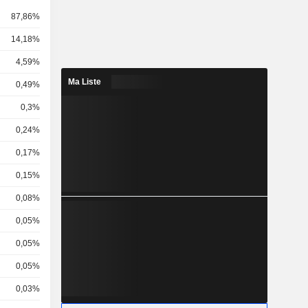
87,86%
14,18%
4,59%
Ma Liste
0,49%
0,3%
0,24%
0,17%
0,15%
0,08%
0,05%
0,05%
0,05%
0,03%