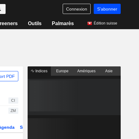
Connexion
S'abonner
reeners
Outils
Palmarès
Édition suisse
Indices
Europe
Amériques
Asie
ort PDF
CI
ZM
Agenda
Secteur
Dérivés
Fonds et ETFs