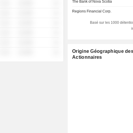
The Bank of Nova Scotia
░ ░░░
░░░░%
░░
Regions Financial Corp.
░ ░░░
░░░░%
░░
Basé sur les 1000 détentio
░ ░░░
░░░░%
░░
░ ░░░
░░░░%
░░
░ ░░░
░░░░%
░░
Origine Géographique de
░ ░░░
░░░░%
░░
Actionnaires