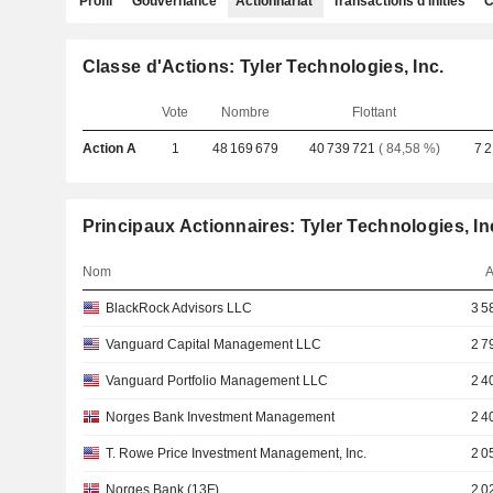
Profil
Gouvernance
Actionnariat
Transactions d'initiés
C
Classe d'Actions: Tyler Technologies, Inc.
Vote
Nombre
Flottant
Action A
1
48 169 679
40 739 721
( 84,58 %)
7 
Principaux Actionnaires: Tyler Technologies, In
Nom
A
BlackRock Advisors LLC
3 5
Vanguard Capital Management LLC
2 7
Vanguard Portfolio Management LLC
2 4
Norges Bank Investment Management
2 4
T. Rowe Price Investment Management, Inc.
2 0
Norges Bank (13F)
2 0