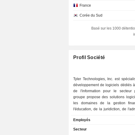
France
Corée du Sud
Luxembourg
Basé sur les 1000 détentio
Danemark
Irlande
Allemagne
Profil Société
Inde
Nouvelle-Zélande
Tyler Technologies, Inc. est spécial
développement de logiciels dédiés à
Hong Kong
de l'information pour le secteur 
Finlande
groupe propose des solutions logici
les domaines de la gestion fina
Belgique
l'éducation, de la juridiction, de l'ad
République Tchèque
publique, de la planificatio
Employés
réglementation, de la gestion fonci
Italie
gestion des documents, des donn
Secteur
informations, de l'évaluation et de la f
Autriche