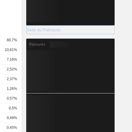
Suite du Palmarès
80,7%
Palmarès
10,61%
7,16%
2,52%
2,37%
1,26%
0,57%
0,5%
0,49%
0,45%