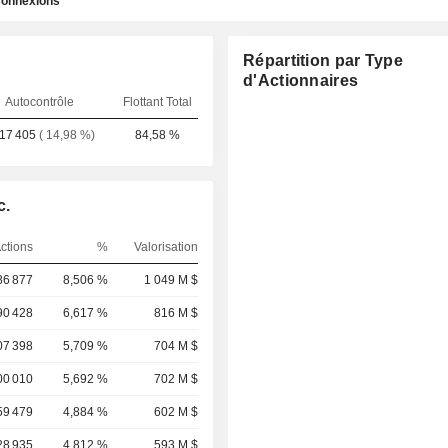
onnexions
Répartition par Type
d'Actionnaires
Autocontrôle
Flottant Total
217 405
( 14,98 %)
84,58 %
c.
ctions
%
Valorisation
86 877
8,506 %
1 049 M $
90 428
6,617 %
816 M $
07 398
5,709 %
704 M $
00 010
5,692 %
702 M $
59 479
4,884 %
602 M $
28 935
4,812 %
593 M $