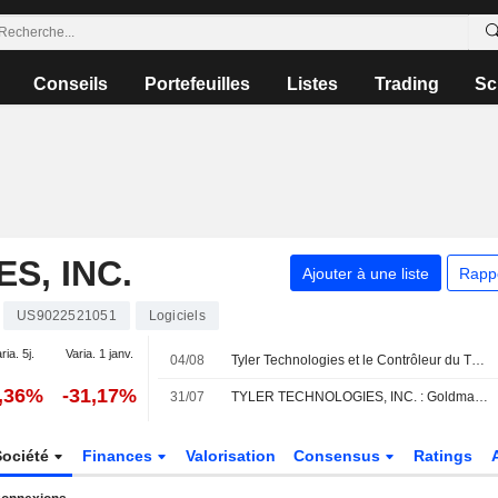
Conseils
Portefeuilles
Listes
Trading
Sc
S, INC.
Ajouter à une liste
Rapp
US9022521051
Logiciels
ria. 5j.
Varia. 1 janv.
04/08
Tyler Technologies et le Contrôleur du Trésor du Tennessee accélèrent leur transformation vers le cloud avec la plateforme Enterprise Assessment & Tax
3,36%
-31,17%
31/07
TYLER TECHNOLOGIES, INC. : Goldman Sachs réitère son opinion positive sur le titre
Société
Finances
Valorisation
Consensus
Ratings