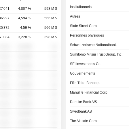
Institutionnels
27 041
4,807 %
593 M $
Autres
36 997
4,594 %
566 M $
State Street Corp.
35 372
4,59 %
566 M $
Personnes physiques
61 084
3,228 %
398 M $
Schweizerische Nationalbank
░ ░░░
░░░░%
░░
Sumitomo Mitsui Trust Group, Inc.
░ ░░░
░░░░%
░░
SEI Investments Co.
░ ░░░
░░░░%
░░
Gouvernements
░ ░░░
░░░░%
░░
Fifth Third Bancorp
░ ░░░
░░░░%
░░
Manulife Financial Corp.
░ ░░░
░░░░%
░░
Danske Bank A/S
░ ░░░
░░░░%
░░
Swedbank AB
░ ░░░
░░░░%
░░
The Allstate Corp.
░ ░░░
░░░░%
░░