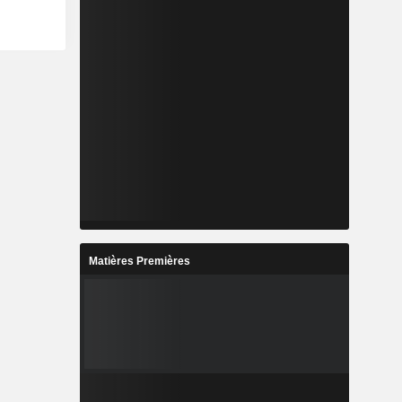
e et de la
0,01%
revenus se
0,01%
0,01%
0,01%
0,01%
0,01%
Matières Premières