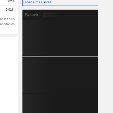
0,02%
Espace mes listes
0,01%
Palmarès
ns les plus
importantes
s