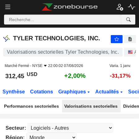
TYLER TECHNOLOGIES, INC.
312,45
$
+2,00%
TYLER TECHNOLOGIES, INC.
Valorisations sectorielles Tyler Technologies, Inc.
A
Marché Fermé -
NYSE
22:00:02 07/08/2026
Varia. 1 janv.
USD
+2,00%
312,45
-31,17%
Synthèse
Cotations
Graphiques
Actualités
Soci
Performances sectorielles
Valorisations sectorielles
Dividen
Secteur:
Région: