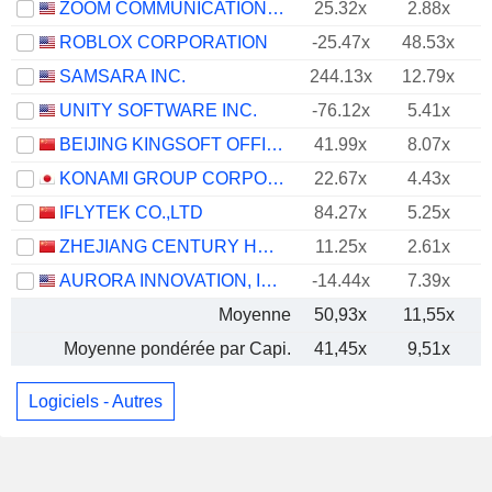
ZOOM COMMUNICATIONS, INC.
25.32x
2.88x
ROBLOX CORPORATION
-25.47x
48.53x
SAMSARA INC.
244.13x
12.79x
UNITY SOFTWARE INC.
-76.12x
5.41x
BEIJING KINGSOFT OFFICE SOFTWARE, INC.
41.99x
8.07x
KONAMI GROUP CORPORATION
22.67x
4.43x
IFLYTEK CO.,LTD
84.27x
5.25x
ZHEJIANG CENTURY HUATONG GROUP CO.,LTD
11.25x
2.61x
AURORA INNOVATION, INC.
-14.44x
7.39x
Moyenne
50,93x
11,55x
Moyenne pondérée par Capi.
41,45x
9,51x
Logiciels - Autres