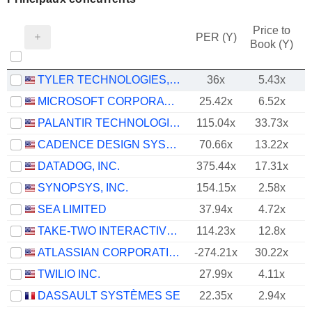
Price to
PER (Y)
Book (Y)
TYLER TECHNOLOGIES, INC.
36x
5.43x
MICROSOFT CORPORATION
25.42x
6.52x
PALANTIR TECHNOLOGIES INC.
115.04x
33.73x
CADENCE DESIGN SYSTEMS, INC.
70.66x
13.22x
DATADOG, INC.
375.44x
17.31x
SYNOPSYS, INC.
154.15x
2.58x
SEA LIMITED
37.94x
4.72x
TAKE-TWO INTERACTIVE SOFTWARE, INC.
114.23x
12.8x
ATLASSIAN CORPORATION
-274.21x
30.22x
TWILIO INC.
27.99x
4.11x
DASSAULT SYSTÈMES SE
22.35x
2.94x