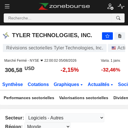
TYLER TECHNOLOGIES, INC.
306,58
$
-2,15%
TYLER TECHNOLOGIES, INC.
Révisions sectorielles Tyler Technologies, Inc.
Acti
Marché Fermé -
NYSE
22:00:02 05/08/2026
Varia. 1 janv.
USD
-2,15%
306,58
-32,46%
Synthèse
Cotations
Graphiques
Actualités
Soci
Performances sectorielles
Valorisations sectorielles
Dividen
Secteur:
Région: