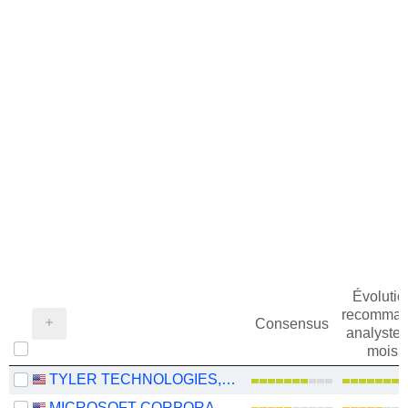
Évolutio
recomman
Consensus
analystes
mois
TYLER TECHNOLOGIES, INC.
MICROSOFT CORPORATION