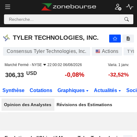
TYLER TECHNOLOGIES, INC.
306,33
$
-0,08%
TYLER TECHNOLOGIES, INC.
Consensus Tyler Technologies, Inc.
Actions
TYL
Marché Fermé -
NYSE
22:00:02 06/08/2026
Varia. 1 janv.
USD
-0,08%
306,33
-32,52%
Synthèse
Cotations
Graphiques
Actualités
Soci
Opinion des Analystes
Révisions des Estimations