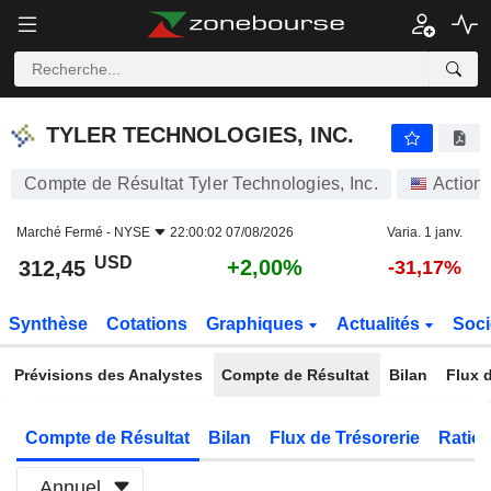
TYLER TECHNOLOGIES, INC.
312,45
$
+2,00%
TYLER TECHNOLOGIES, INC.
Compte de Résultat Tyler Technologies, Inc.
Action
Marché Fermé -
NYSE
22:00:02 07/08/2026
Varia. 1 janv.
USD
+2,00%
312,45
-31,17%
Synthèse
Cotations
Graphiques
Actualités
Soci
Prévisions des Analystes
Compte de Résultat
Bilan
Flux d
Compte de Résultat
Bilan
Flux de Trésorerie
Ratios
Annuel