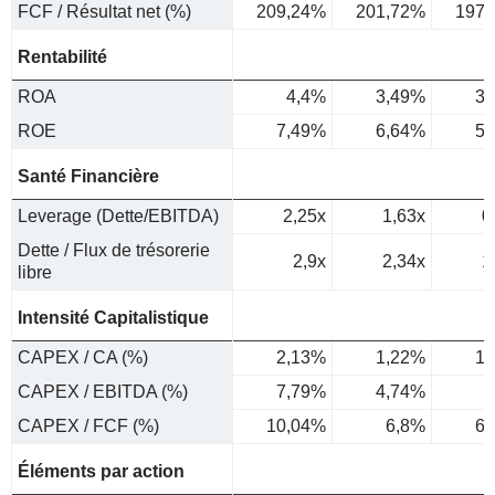
FCF / Résultat net (%)
209,24%
201,72%
197,
Rentabilité
ROA
4,4%
3,49%
3,
ROE
7,49%
6,64%
5,
Santé Financière
Leverage (Dette/EBITDA)
2,25x
1,63x
0
Dette / Flux de trésorerie
2,9x
2,34x
1
libre
Intensité Capitalistique
CAPEX / CA (%)
2,13%
1,22%
1,
CAPEX / EBITDA (%)
7,79%
4,74%
4
CAPEX / FCF (%)
10,04%
6,8%
6,
Éléments par action