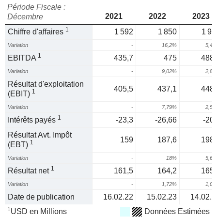
Période Fiscale :
2021
2022
2023
Décembre
1
Chiffre d'affaires
1 592
1 850
1 95
Variation
-
16,2%
5,4
1
EBITDA
435,7
475
488,
Variation
-
9,02%
2,8
Résultat d'exploitation
405,5
437,1
448,
1
(EBIT)
Variation
-
7,79%
2,5
1
Intérêts payés
-23,3
-26,66
-20,
Résultat Avt. Impôt
159
187,6
198,
1
(EBT)
Variation
-
18%
5,6
1
Résultat net
161,5
164,2
165,
Variation
-
1,72%
1,0
Date de publication
16.02.22
15.02.23
14.02.2
1
USD en Millions
Données Estimées