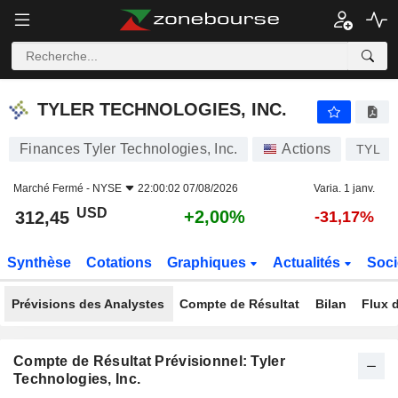
TYLER TECHNOLOGIES, INC.
312,45
$
+2,00%
TYLER TECHNOLOGIES, INC.
Finances Tyler Technologies, Inc.
Actions
TYL
Marché Fermé -
NYSE
22:00:02 07/08/2026
Varia. 1 janv.
USD
+2,00%
312,45
-31,17%
Synthèse
Cotations
Graphiques
Actualités
Soci
Prévisions des Analystes
Compte de Résultat
Bilan
Flux d
Compte de Résultat Prévisionnel: Tyler
Technologies, Inc.