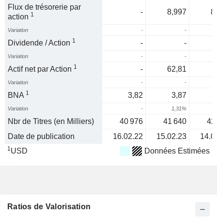
Flux de trésorerie par
-
8,997
8
1
action
Variation
-
-
-
1
Dividende / Action
-
-
Variation
-
-
1
Actif net par Action
-
62,81
Variation
-
-
1
1
BNA
3,82
3,87
Variation
-
1,31%
Nbr de Titres (en Milliers)
40 976
41 640
42
Date de publication
16.02.22
15.02.23
14.0
1
USD
Données Estimées
Ratios de Valorisation