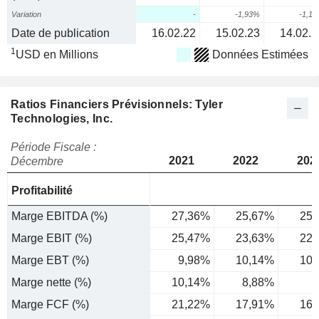
Variation
-
-1,93%
-1,1
Date de publication
16.02.22
15.02.23
14.02.2
1
USD en Millions
Données Estimées
Ratios Financiers Prévisionnels: Tyler
Technologies, Inc.
Période Fiscale :
2021
2022
202
Décembre
Profitabilité
Marge EBITDA (%)
27,36%
25,67%
25,
Marge EBIT (%)
25,47%
23,63%
22,
Marge EBT (%)
9,98%
10,14%
10,
Marge nette (%)
10,14%
8,88%
8
Marge FCF (%)
21,22%
17,91%
16,