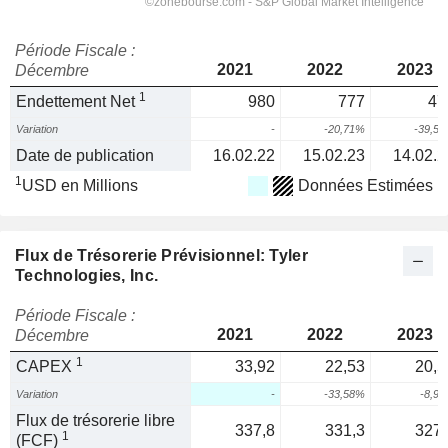
Période Fiscale :
2021
2022
2023
Décembre
1
Endettement Net
980
777
47
Variation
-
-20,71%
-39,5
Date de publication
16.02.22
15.02.23
14.02.2
1
USD en Millions
Données Estimées
Flux de Trésorerie Prévisionnel: Tyler
Technologies, Inc.
Période Fiscale :
2021
2022
2023
Décembre
1
CAPEX
33,92
22,53
20,5
Variation
-
-33,58%
-8,9
Flux de trésorerie libre
337,8
331,3
327,
1
(FCF)