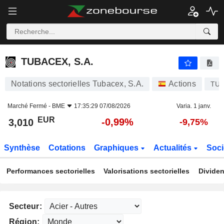
TUBACEX, S.A.
3,010
€
-0,99%
TUBACEX, S.A.
Notations sectorielles Tubacex, S.A.
Actions
TU
Marché Fermé -
BME
17:35:29 07/08/2026
Varia. 1 janv.
EUR
-0,99%
3,010
-9,75%
Synthèse
Cotations
Graphiques
Actualités
Soci
Performances sectorielles
Valorisations sectorielles
Dividen
Secteur:
Région: