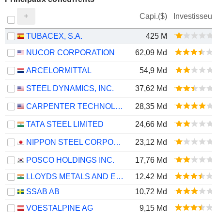
Capi.($)
Investisseur
TUBACEX, S.A.
425 M
NUCOR CORPORATION
62,09 Md
ARCELORMITTAL
54,9 Md
STEEL DYNAMICS, INC.
37,62 Md
CARPENTER TECHNOLOGY CORPORATION
28,35 Md
TATA STEEL LIMITED
24,66 Md
NIPPON STEEL CORPORATION
23,12 Md
POSCO HOLDINGS INC.
17,76 Md
LLOYDS METALS AND ENERGY LIMITED
12,42 Md
SSAB AB
10,72 Md
VOESTALPINE AG
9,15 Md