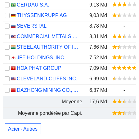
GERDAU S.A.
9,13 Md
THYSSENKRUPP AG
9,03 Md
SEVERSTAL
8,78 Md
-
COMMERCIAL METALS COMPANY
8,31 Md
STEEL AUTHORITY OF INDIA LIMITED
7,66 Md
JFE HOLDINGS, INC.
7,52 Md
HOA PHAT GROUP
7,09 Md
CLEVELAND-CLIFFS INC.
6,99 Md
DAZHONG MINING CO., LTD.
6,37 Md
-
Moyenne
17,6 Md
Moyenne pondérée par Capi.
Acier - Autres