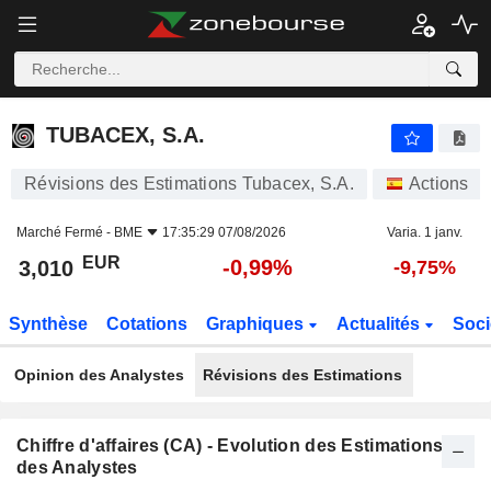
TUBACEX, S.A.
3,010
€
-0,99%
TUBACEX, S.A.
Révisions des Estimations Tubacex, S.A.
Actions
Marché Fermé -
BME
17:35:29 07/08/2026
Varia. 1 janv.
EUR
-0,99%
3,010
-9,75%
Synthèse
Cotations
Graphiques
Actualités
Soci
Opinion des Analystes
Révisions des Estimations
Chiffre d'affaires (CA) - Evolution des Estimations
des Analystes