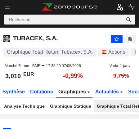
TUBACEX, S.A.
3,010
€
-0,99%
TUBACEX, S.A.
Graphique Total Return Tubacex, S.A.
Actions
T
Marché Fermé -
BME
17:35:29 07/08/2026
Varia. 1 janv.
EUR
-0,99%
3,010
-9,75%
Synthèse
Cotations
Graphiques
Actualités
Soci
Analyse Technique
Graphique Statique
Graphique Total Re