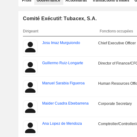
Profil
Gouvernance
Actionnariat
Transactions d'initiés
G
Comité Exécutif: Tubacex, S.A.
Dirigeant
Fonctions occupées
Josu Imaz Murguiondo
Chief Executive Officer
Guillermo Ruiz-Longarte
Director of Finance/CF
Manuel Sarabia Figueroa
Human Resources Offi
Maider Cuadra Etxebarrena
Corporate Secretary
Ana Lopez de Mendoza
Comptroller/Controller/