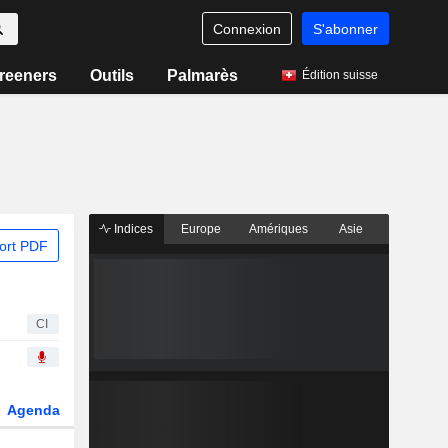
Connexion
S'abonner
reeners
Outils
Palmarès
Édition suisse
Indices
Europe
Amériques
Asie
ort PDF
CI
Agenda
Secteur
Dérivés