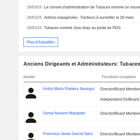
28/03/25
Le conseil d'administration de Tubacex nomme un nou
28/03/25
Actions espagnoles - Facteurs à surveiller le 28 mars
28/03/25
Tubacex nomme Josu Imaz au poste de PDG
Plus d'Actualités
Anciens Dirigeants et Administrateurs: Tubacex
Insider
Fonctions occupées
Antón María Pradera Jáuregui
Director/Board Membe
Independent Dir/Boar
Gema Navarro Mangado
Director/Board Membe
Francisco Javier Garcia Sanz
Director/Board Membe