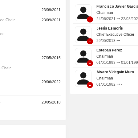
Métaux Inox Services SAS, entre autr
Francisco Javier Garci
23/09/2021
Chairman
-
24/06/2021
22/03/20
ee Chair
23/09/2021
Jesús Esmorís
tee
Chief Executive Officer
-
29/05/2013
-
Esteban Perez
Chairman
27/05/2015
-
01/01/1993
01/01/19
 Chair
Álvaro Videgain Muro
Chairman
29/06/2022
-
01/01/1982
-
e
23/05/2018