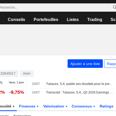
Conseils
Portefeuilles
Listes
Trading
Sc
Ajouter à une liste
Rapp
132945017
Acier
5j.
Varia. 1 janv.
24/07
Tubacex, S.A. publie ses résultats pour le premier semestre clos le 30 juin 2026
2%
-9,75%
24/07
Transcript : Tubacex, S.A., Q2 2026 Earnings Call, Jul 24, 2026
Société
Finances
Valorisation
Consensus
Ratings