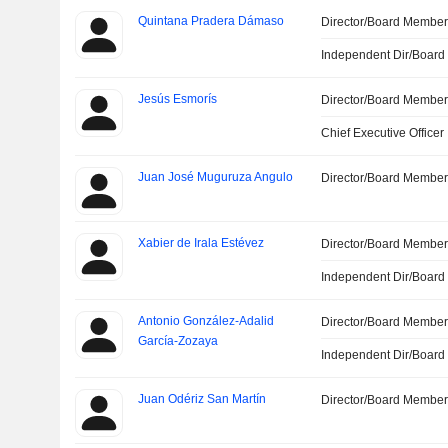
Quintana Pradera Dámaso
Director/Board Membe
Independent Dir/Boar
Jesús Esmorís
Director/Board Membe
Chief Executive Officer
Juan José Muguruza Angulo
Director/Board Membe
Xabier de Irala Estévez
Director/Board Membe
Independent Dir/Boar
Antonio González-Adalid
Director/Board Membe
García-Zozaya
Independent Dir/Boar
Juan Odériz San Martín
Director/Board Membe