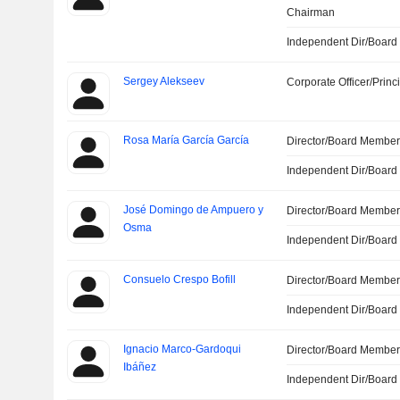
Chairman
Independent Dir/Boar
Sergey Alekseev
Corporate Officer/Princ
Rosa María García García
Director/Board Membe
Independent Dir/Boar
José Domingo de Ampuero y
Director/Board Membe
Osma
Independent Dir/Boar
Consuelo Crespo Bofill
Director/Board Membe
Independent Dir/Boar
Ignacio Marco-Gardoqui
Director/Board Membe
Ibáñez
Independent Dir/Boar