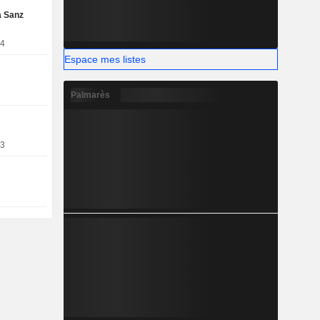
es.
a Sanz
24
Espace mes listes
Palmarès
93