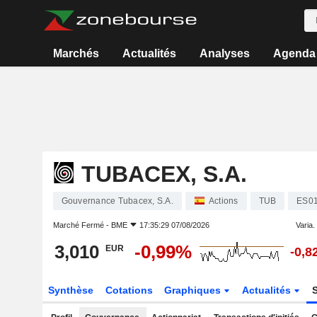
Marchés
Actualités
Analyses
Agenda
TUBACEX, S.A.
Gouvernance Tubacex, S.A.
Actions
TUB
ES0
Marché Fermé -
BME
17:35:29 07/08/2026
Varia. 
3,010
-0,99%
EUR
-0,8
Synthèse
Cotations
Graphiques
Actualités