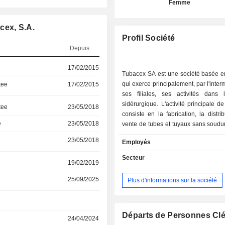
Femme
cex, S.A.
Profil Société
Depuis
17/02/2015
Tubacex SA est une société basée 
qui exerce principalement, par l'inter
tee
17/02/2015
ses filiales, ses activités dans 
sidérurgique. L'activité principale de
tee
23/05/2018
consiste en la fabrication, la distrib
e
23/05/2018
vente de tubes et tuyaux sans soudu
inoxydable. La gamme de produits de
23/05/2018
Employés
comprend également des barres c
l'acier et des raccords. Elle exerce s
Secteur
19/02/2019
en Europe, en Amérique et en Asie. 
est la société mère du Grupo Tu
25/09/2025
Plus d'informations sur la société
groupe qui comprend plusieur
contrôlées, notamment Aceria de
Tubacex Tubos Inoxidables SA, S
Bleckmann Edelstahlrohr Immobilien
Départs de Personnes Cl
24/04/2024
Tube Inc, Tubacex Taylor Acceso