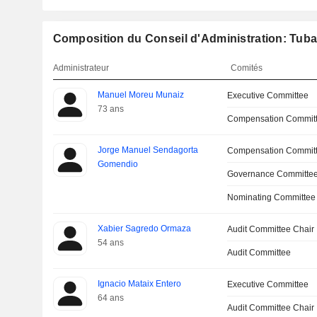
Composition du Conseil d'Administration: Tuba
Administrateur
Comités
Manuel Moreu Munaiz
Executive Committee
73 ans
Compensation Commit
Jorge Manuel Sendagorta
Compensation Commit
Gomendio
Governance Committe
Nominating Committee
Xabier Sagredo Ormaza
Audit Committee Chair
54 ans
Audit Committee
Ignacio Mataix Entero
Executive Committee
64 ans
Audit Committee Chair