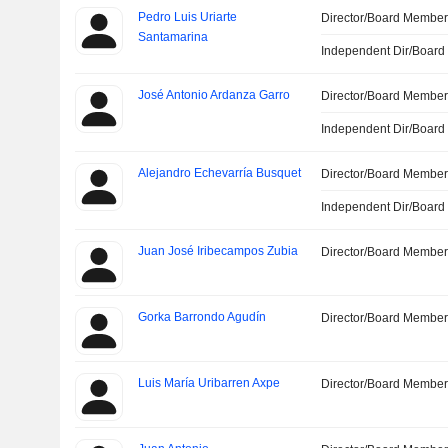
Pedro Luis Uriarte
Director/Board Membe
Santamarina
Independent Dir/Boar
José Antonio Ardanza Garro
Director/Board Membe
Independent Dir/Boar
Alejandro Echevarría Busquet
Director/Board Membe
Independent Dir/Boar
Juan José Iribecampos Zubia
Director/Board Membe
Gorka Barrondo Agudín
Director/Board Membe
Luis María Uribarren Axpe
Director/Board Membe