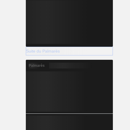
Suite du Palmarès
Palmarès