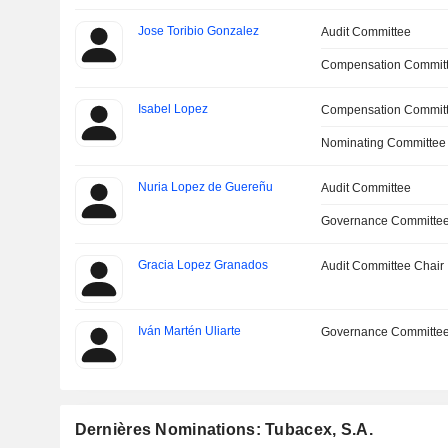
Jose Toribio Gonzalez
Audit Committee
Compensation Committ
Isabel Lopez
Compensation Commit
Nominating Committee
Nuria Lopez de Guereñu
Audit Committee
Governance Committee
Gracia Lopez Granados
Audit Committee Chair
Iván Martén Uliarte
Governance Committe
Dernières Nominations: Tubacex, S.A.