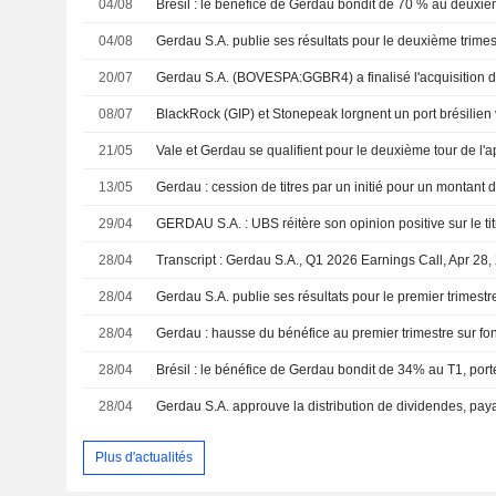
04/08
04/08
20/07
08/07
21/05
13/05
29/04
GERDAU S.A. : UBS réitère son opinion positive sur le tit
28/04
Transcript : Gerdau S.A., Q1 2026 Earnings Call, Apr 28,
28/04
Gerdau S.A. publie ses résultats pour le premier trimest
28/04
28/04
28/04
Gerdau S.A. approuve la distribution de dividendes, paya
Plus d'actualités