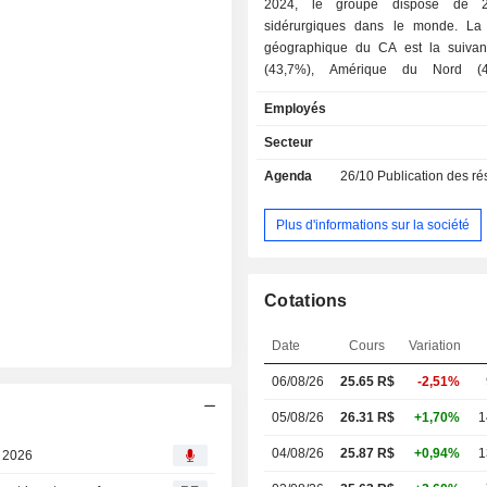
2024, le groupe dispose de 2
sidérurgiques dans le monde. La répartition
géographique du CA est la suivant
(43,7%), Amérique du Nord (4
Amérique latine (8,7%).
Employés
Secteur
Agenda
26/10
Publication des résultat
Plus d'informations sur la société
Cotations
Date
Cours
Variation
06/08/26
25.65 R$
-2,51%
05/08/26
26.31 R$
+1,70%
1
04/08/26
25.87 R$
+0,94%
1
, 2026