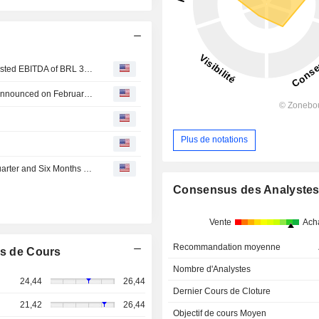
Gerdau S A : closes the second quarter of 2026 with adjusted EBITDA of BRL 3.4 billion
Tranche Update on Gerdau S.A.'s Equity Buyback Plan announced on February 23, 2026.
Plus de notations
Gerdau S.A. Reports Earnings Results for the Second Quarter and Six Months Ended June 30, 2026
Consensus des Analyste
Vente
Ach
Recommandation moyenne
s de Cours
Nombre d'Analystes
24,44
26,44
Dernier Cours de Cloture
21,42
26,44
Objectif de cours Moyen