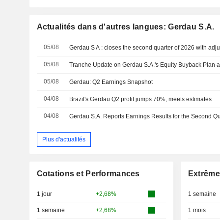
Actualités dans d'autres langues: Gerdau S.A.
05/08
05/08
05/08
Gerdau: Q2 Earnings Snapshot
04/08
Brazil's Gerdau Q2 profit jumps 70%, meets estimates
04/08
Plus d'actualités
Cotations et Performances
Extrême
1 jour
+2,68%
1 semaine
1 semaine
+2,68%
1 mois