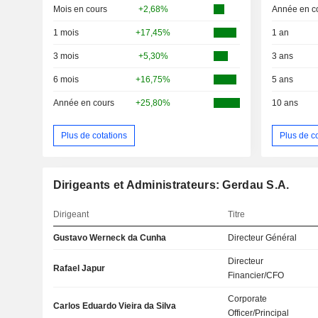
Mois en cours
+2,68%
Année en c
1 mois
+17,45%
1 an
3 mois
+5,30%
3 ans
6 mois
+16,75%
5 ans
Année en cours
+25,80%
10 ans
Plus de cotations
Plus de c
Dirigeants et Administrateurs: Gerdau S.A.
Dirigeant
Titre
Gustavo Werneck da Cunha
Directeur Général
Directeur
Rafael Japur
Financier/CFO
Corporate
Carlos Eduardo Vieira da Silva
Officer/Principal