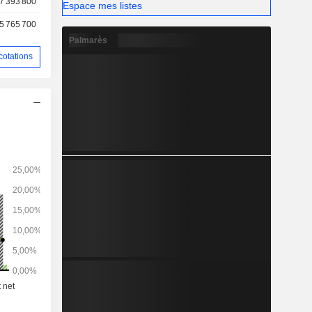
7 393 800
Espace mes listes
5 765 700
Palmarès
cotations