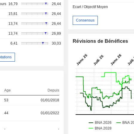
ours
16,79
26,44
Ecart / Objectif Moyen
15,81
26,44
Consensus
13,74
26,44
13,74
26,89
Révisions de Bénéfices
6,41
30,03
otations
Age
Depuis
53
01/01/2018
44
01/01/2022
-
-