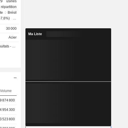
9 usines
e : Brésil
7,6%) et
30 000
Ma Liste
Acier
s - Q3 2026
Volume
9 874 800
4 954 300
3 523 800