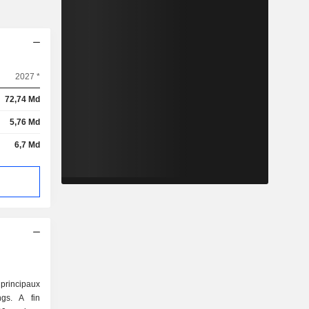
2027 *
72,74 Md
5,76 Md
6,7 Md
rincipaux
A fin