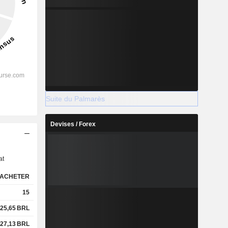
Suite du Palmarès
Devises / Forex
s
at
ACHETER
15
25,65
BRL
27,13
BRL