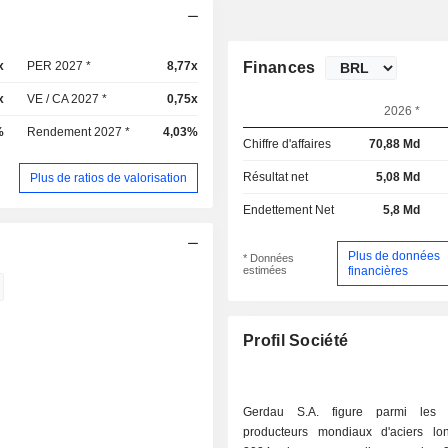
x
PER 2027 *
8,77x
Finances
x
VE / CA 2027 *
0,75x
2026 *
%
Rendement 2027 *
4,03%
Chiffre d'affaires
70,88 Md
Résultat net
5,08 Md
Plus de ratios de valorisation
Endettement Net
5,8 Md
Plus de données
* Données
estimées
financières
Profil Société
Gerdau S.A. figure parmi les p
producteurs mondiaux d'aciers longs. 