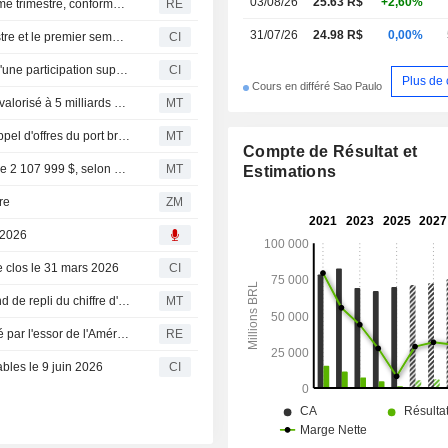
03/08/26
25.63 R$
+2,60%
Brésil : le bénéfice de Gerdau bondit de 70 % au deuxième trimestre, conforme aux attentes
RE
31/07/26
24.98 R$
0,00%
Gerdau S.A. publie ses résultats pour le deuxième trimestre et le premier semestre clos le 30 juin 2026
CI
Gerdau S.A. (BOVESPA:GGBR4) a finalisé l'acquisition d'une participation supplémentaire de 23,03 % dans Dona Francisca Energética S.A. auprès de Centrais Elétricas de Santa Catarina S.A. (BOVESPA:CLSC4).
CI
Plus de 
Cours en différé Sao Paulo
BlackRock (GIP) et Stonepeak lorgnent un port brésilien valorisé à 5 milliards de dollars
MT
Vale et Gerdau se qualifient pour le deuxième tour de l'appel d'offres du port brésilien de Mubadala et Trafigura
MT
Compte de Résultat et
Gerdau : cession de titres par un initié pour un montant de 2 107 999 $, selon un document de la SEC
MT
Estimations
re
ZM
 2026
re clos le 31 mars 2026
CI
Gerdau : hausse du bénéfice au premier trimestre sur fond de repli du chiffre d'affaires
MT
Brésil : le bénéfice de Gerdau bondit de 34% au T1, porté par l'essor de l'Amérique du Nord
RE
bles le 9 juin 2026
CI