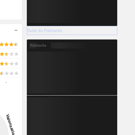
Suite du Palmarès
Palmarès
-