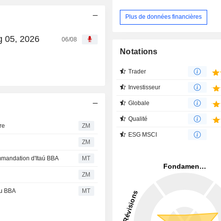
Plus de données financières
g 05, 2026
06/08
Notations
Trader
Investisseur
Globale
Qualité
re
ZM
ESG MSCI
ZM
mmandation d'Itaú BBA
MT
ZM
au BBA
MT