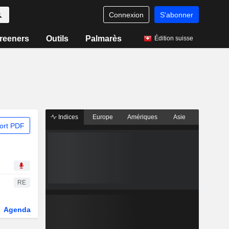
Connexion
S'abonner
reeners
Outils
Palmarès
Édition suisse
Indices
Europe
Amériques
Asie
ort PDF
RE
Agenda
Secteur
Dérivés
Fonds et ETFs