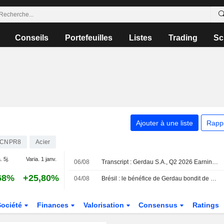
Conseils
Portefeuilles
Listes
Trading
Sc
Ajouter à une liste
Rapp
CNPR8
Acier
. 5j.
Varia. 1 janv.
06/08
Transcript : Gerdau S.A., Q2 2026 Earnings Call, Aug 05, 2026
68%
+25,80%
04/08
Brésil : le bénéfice de Gerdau bondit de 70 % au deuxième trimestre, conforme aux attentes
Société
Finances
Valorisation
Consensus
Ratings