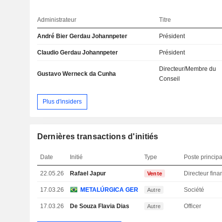
Administrateur
Titre
André Bier Gerdau Johannpeter
Président
Claudio Gerdau Johannpeter
Président
Directeur/Membre du
Gustavo Werneck da Cunha
Conseil
Plus d'insiders
Dernières transactions d'initiés
Date
Initié
Type
Poste principa
22.05.26
Rafael Japur
Vente
17.03.26
METALÚRGICA GERDAU SA
Société
Autre
17.03.26
De Souza Flavia Dias
Officer
Autre