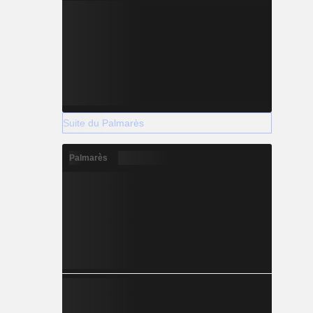
Suite du Palmarès
Palmarès