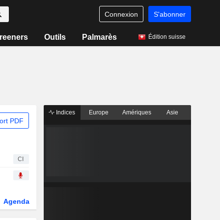
Connexion
S'abonner
reeners
Outils
Palmarès
Édition suisse
Indices
Europe
Amériques
Asie
ort PDF
CI
Agenda
Secteur
Dérivés