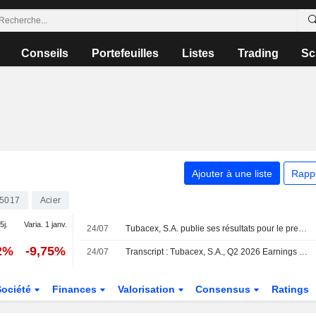
Conseils
Portefeuilles
Listes
Trading
Sc
Ajouter à une liste
Rapp
5017
Acier
5j.
Varia. 1 janv.
24/07
Tubacex, S.A. publie ses résultats pour le premier semestre clos le 30 juin 2026
2%
-9,75%
24/07
Transcript : Tubacex, S.A., Q2 2026 Earnings Call, Jul 24, 2026
Société
Finances
Valorisation
Consensus
Ratings