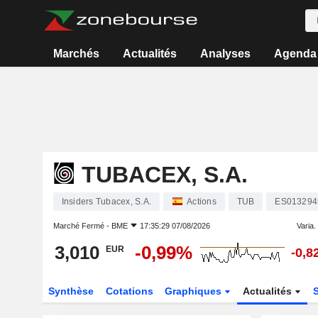
Marchés
Actualités
Analyses
Agenda
TUBACEX, S.A.
Insiders Tubacex, S.A.
Actions
TUB
ES013294
Marché Fermé -
BME
17:35:29 07/08/2026
Varia. 
3,010
-0,99%
EUR
-0,8
Synthèse
Cotations
Graphiques
Actualités