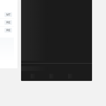
MT
RE
RE