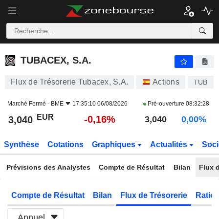
TUBACEX, S.A.
3,040
€
-0,16%
TUBACEX, S.A.
Flux de Trésorerie Tubacex, S.A.
Actions
TUB
Marché Fermé -
BME
17:35:10 06/08/2026
Pré-ouverture
08:32:28
EUR
-0,16%
3,040
3,040
0,00%
Synthèse
Cotations
Graphiques
Actualités
Soci
Prévisions des Analystes
Compte de Résultat
Bilan
Flux d
Compte de Résultat
Bilan
Flux de Trésorerie
Ratios
Annuel