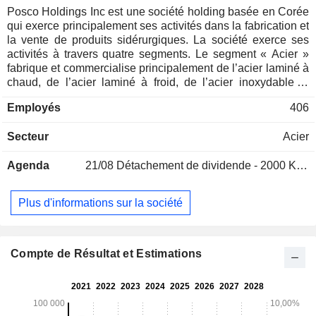
Posco Holdings Inc est une société holding basée en Corée
qui exerce principalement ses activités dans la fabrication et
la vente de produits sidérurgiques. La société exerce ses
activités à travers quatre segments. Le segment « Acier »
fabrique et commercialise principalement de l’acier laminé à
chaud, de l’acier laminé à froid, de l’acier inoxydable et
d’autres produits sidérurgiques. Le segment « Infrastructures
Employés
406
» exerce des activités de négoce portant sur l’acier, les
métaux, les produits chimiques, les matériaux et l’énergie,
Secteur
Acier
ainsi que des activités de construction telles que la
construction de bâtiments et d’usines, et des services
Agenda
21/08
Détachement de dividende - 2000 KRW
logistiques. Le segment « Matériaux pour batteries
secondaires » exerce des activités liées aux matériaux pour
batteries de véhicules électriques (VE), notamment le
Plus d'informations sur la société
lithium, le nickel, les matériaux cathodiques, les matériaux
anodiques et le recyclage. Le segment « Autres activités »
est dédié à l'exploitation de centrales électriques, aux
services liés à l'information et aux communications, ainsi
Compte de Résultat et Estimations
qu'aux investissements.