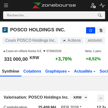
POSCO HOLDINGS INC.
331 000,00
₩
+3,76%
POSCO HOLDINGS INC.
Cours POSCO Holdings Inc.
Actions
A005490
Cours en clôture
Korea S.E.
07/08/2026
Varia. 1 janv.
KRW
+3,76%
331 000,00
+8,52%
Synthèse
Cotations
Graphiques
Actualités
Soci
Valorisation: POSCO Holdings Inc.
Capitalisation
25 409 Md
PER 2026 *
12,2x