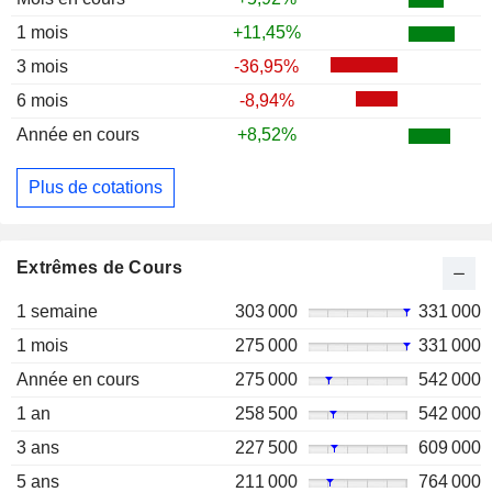
1 mois
+11,45%
3 mois
-36,95%
6 mois
-8,94%
Année en cours
+8,52%
Plus de cotations
Extrêmes de Cours
1 semaine
303 000
331 000
1 mois
275 000
331 000
Année en cours
275 000
542 000
1 an
258 500
542 000
3 ans
227 500
609 000
5 ans
211 000
764 000