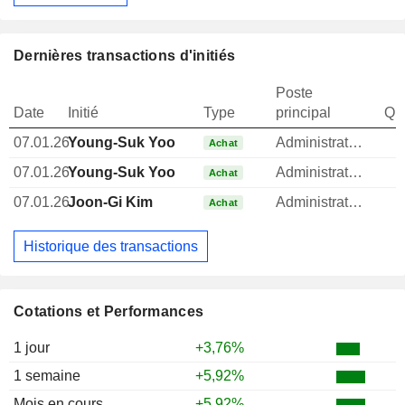
Dernières transactions d'initiés
Poste
Date
Initié
Type
principal
Qua
07.01.26
Young-Suk Yoo
Administrateur
Achat
07.01.26
Young-Suk Yoo
Administrateur
Achat
07.01.26
Joon-Gi Kim
Administrateur
Achat
Historique des transactions
Cotations et Performances
1 jour
+3,76%
1 semaine
+5,92%
Mois en cours
+5,92%