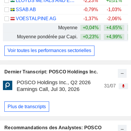
LLOYDS METALS AND ENERGY LIMITED
-2,23%
+0,01%
+
SSAB AB
-0,79%
-1,03%
+
VOESTALPINE AG
-1,37%
-2,06%
+
Moyenne
+0,04%
+4,65%
+
Moyenne pondérée par Capi.
+0,23%
+4,99%
+
Voir toutes les performances sectorielles
Dernier Transcript: POSCO Holdings Inc.
POSCO Holdings Inc., Q2 2026
31/07
Earnings Call, Jul 30, 2026
Plus de transcripts
Recommandations des Analystes: POSCO