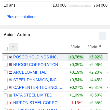
10 ans
133 000
764 000
Plus de cotations
Acier - Autres
Varia.
Varia. 5j.
POSCO HOLDINGS INC.
+3,76%
+5,92%
+
NUCOR CORPORATION
+0,35%
+5,96%
+
ARCELORMITTAL
+0,19%
+2,20%
+
STEEL DYNAMICS, INC.
+0,54%
+4,45%
+
CARPENTER TECHNOLOGY CORPORATION
+0,27%
+9,81%
+
TATA STEEL LIMITED
+1,09%
+0,50%
+
NIPPON STEEL CORPORATION
-1,16%
+6,55%
+