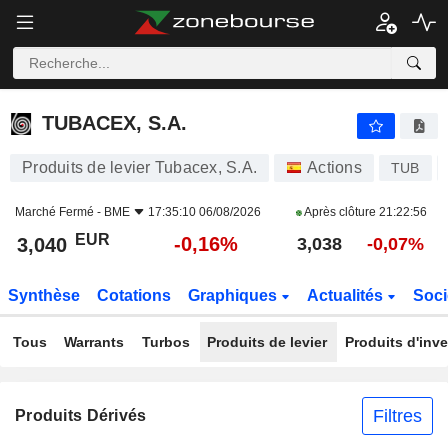
TUBACEX, S.A.
3,040
€
-0,16%
TUBACEX, S.A.
Produits de levier Tubacex, S.A.
Actions
TUB
Marché Fermé -
BME
17:35:10 06/08/2026
Après clôture
21:22:56
EUR
-0,16%
3,040
3,038
-0,07%
Synthèse
Cotations
Graphiques
Actualités
Soci
Tous
Warrants
Turbos
Produits de levier
Produits d'inv
Filtres
Produits Dérivés