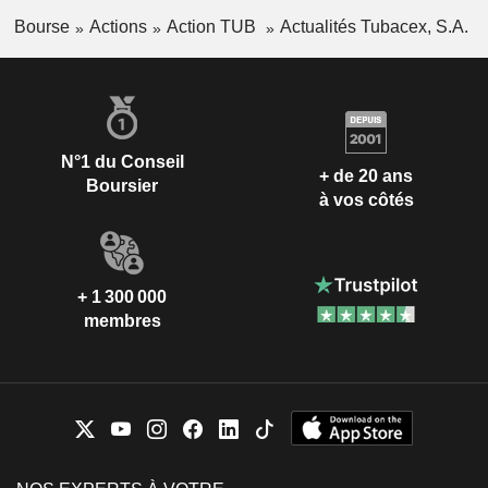
Bourse
Actions
Action TUB
Actualités Tubacex, S.A.
N°1 du Conseil
+ de 20 ans
Boursier
à vos côtés
+ 1 300 000
membres