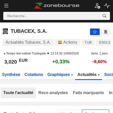
TUBACEX, S.A.
3,020
€
+0,33%
TUBACEX, S.A.
Actualités Tubacex, S.A.
Actions
TUB
ES0132
Temps réel estimé
Tradegate
13:14:30 10/08/2026
Varia. 1 janv.
EUR
+0,33%
3,020
-9,60%
Synthèse
Cotations
Graphiques
Actualités
Soci
Toute l'actualité
Reco analystes
Faits marquants
In