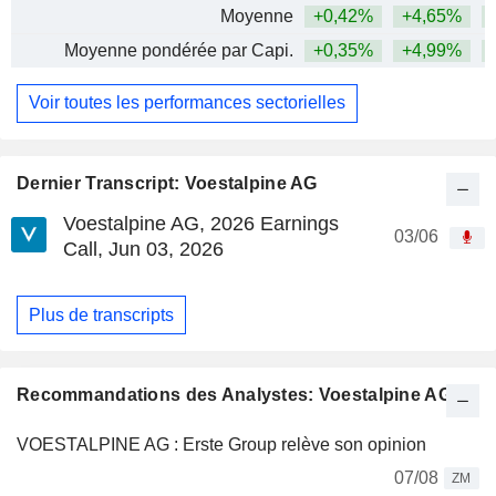
Moyenne
+0,42%
+4,65%
+
Moyenne pondérée par Capi.
+0,35%
+4,99%
+
Voir toutes les performances sectorielles
Dernier Transcript: Voestalpine AG
Voestalpine AG, 2026 Earnings
03/06
Call, Jun 03, 2026
Plus de transcripts
Recommandations des Analystes: Voestalpine AG
VOESTALPINE AG : Erste Group relève son opinion
07/08
ZM