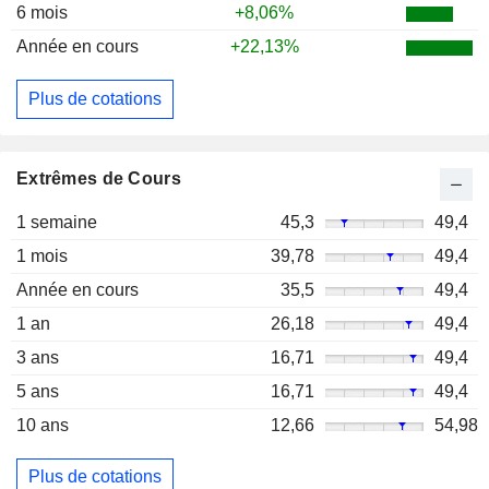
6 mois
+8,06%
Année en cours
+22,13%
Plus de cotations
Extrêmes de Cours
1 semaine
45,3
49,4
1 mois
39,78
49,4
Année en cours
35,5
49,4
1 an
26,18
49,4
3 ans
16,71
49,4
5 ans
16,71
49,4
10 ans
12,66
54,98
Plus de cotations