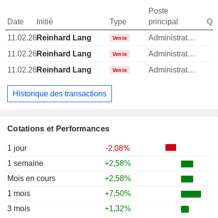
Poste
Date
Initié
Type
principal
Qua
11.02.26
Reinhard Lang
Administrateur
Vente
11.02.26
Reinhard Lang
Administrateur
Vente
11.02.26
Reinhard Lang
Administrateur
Vente
Historique des transactions
Cotations et Performances
1 jour
-2,08%
1 semaine
+2,58%
Mois en cours
+2,58%
1 mois
+7,50%
3 mois
+1,32%