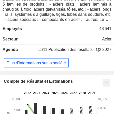
5 familles de produits : - aciers plats : aciers laminés à
chaud ou à froid, aciers galvanisés, tôles, etc. ; - aciers longs
: rails, systèmes d'aiguillage, tiges, tubes sans soudure, etc.
; - aciers spéciaux ; - composants en acier ; - autres. Le CA
par marché se ventile entre industrie automobile (30%),
Employés
48 641
énergie (16%), transport ferroviaire (15%), construction
(10%), génie civil et mécanique (8%), électroménager (4%),
Secteur
Acier
industrie aéronautique (4%) et autres (13%). La répartition
géographique du CA est la suivante : Autriche (7,1%),
Agenda
11/11
Publication des résultats - Q2 2027
Europe (58,3%), Amérique du Nord (13,8%), Asie (7,9%),
Amérique du Sud (3%) et autres (9,9%).
Plus d'informations sur la société
Compte de Résultat et Estimations