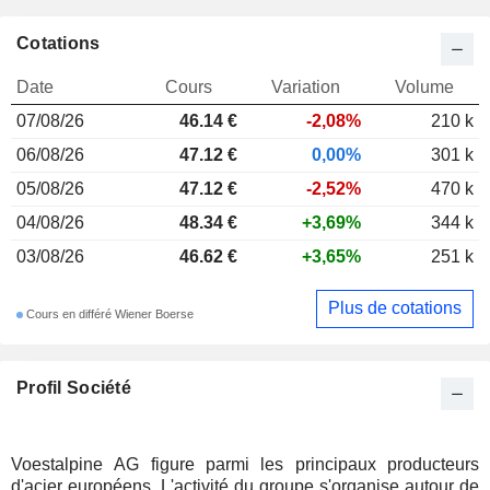
Cotations
Date
Cours
Variation
Volume
07/08/26
46.14 €
-2,08%
210 k
06/08/26
47.12 €
0,00%
301 k
05/08/26
47.12 €
-2,52%
470 k
04/08/26
48.34 €
+3,69%
344 k
03/08/26
46.62 €
+3,65%
251 k
Plus de cotations
Cours en différé Wiener Boerse
Profil Société
Voestalpine AG figure parmi les principaux producteurs
d'acier européens. L'activité du groupe s'organise autour de