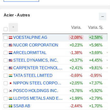
Acier - Autres
Varia.
Varia. 5j.
VOESTALPINE AG
-2,08%
+2,58%
+
NUCOR CORPORATION
+0,23%
+5,96%
+
ARCELORMITTAL
-1,38%
+3,69%
+
STEEL DYNAMICS, INC.
+0,37%
+4,45%
+
CARPENTER TECHNOLOGY CORPORATION
+2,41%
+9,81%
+
TATA STEEL LIMITED
-0,69%
-0,95%
+
NIPPON STEEL CORPORATION
+2,05%
+7,37%
+
POSCO HOLDINGS INC.
+3,76%
+5,92%
+
LLOYDS METALS AND ENERGY LIMITED
+1,99%
+2,79%
+
SSAB AB
-2,44%
+1,70%
+