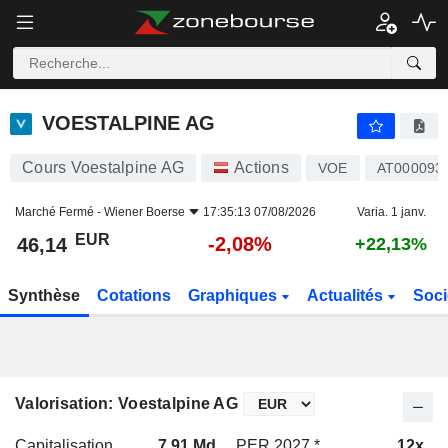
VOESTALPINE AG
46,14
€
-2,08%
VOESTALPINE AG
Cours Voestalpine AG
Actions
VOE
AT000093
Marché Fermé -
Wiener Boerse
17:35:13 07/08/2026
Varia. 1 janv.
EUR
-2,08%
46,14
+22,13%
Synthèse
Cotations
Graphiques
Actualités
Soci
Valorisation: Voestalpine AG
Capitalisation
7,91 Md
PER 2027 *
12x